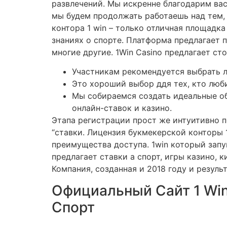
развлечений. Мы искренне благодарим вас
мы будем продолжать работаешь над тем,
контора 1 win – только отличная площадк
знаниях о спорте. Платформа предлагает п
многие другие. 1Win Casino предлагает с
Участникам рекомендуется выбрать л
͏Это хороший выбор ддя тех, кто любит
Мы собираемся создать идеальные об
онлайн-ставок и казино.
Этапа регистрации прост же интуитивно п
“ставки. Лицензия букмекерской конторы 
преимущества доступа. 1win который запу
предлагает ставки а спорт, игры казино, 
Компания, созданная и 2018 году и резул
Официальный Сайт 1 Win
Спорт