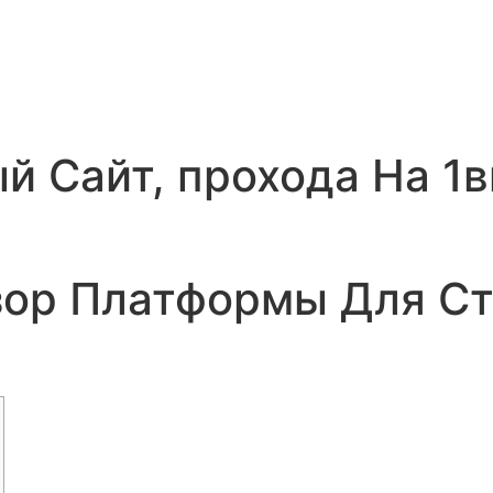
й Сайт, прохода На 1в
зор Платформы Для Ст