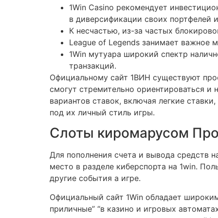
1Win Casino рекомендует инвестицио
в диверсификации своих портфелей и
К несчаст͏ью, из-за ч͏астых б͏локиро
League of Legends занимает важное м
1Win мутуара широкий спектр налич
транзакций.
Официальному сайт 1ВИН существуют прос
смогут стремительно ориентироваться и на
вариантов ͏ставок, включая легкие ставки,
под их личный стиль ͏игры.
Слоты киромарусом Пр
Для пополнения счета и вывода средств на
место в разделе киберспорта на 1win. Пол
другие события а игре.
Официальный сайт 1Win обладает широким 
приличные” “в казино и игровых автомата