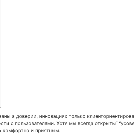
аны а доверии, инновациях только клиенториентирова
ости с пользователями. Хотя мы всегда открыты” “усо
о комфортно и приятным.