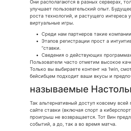
Они располагаются в разных серверах, то
улучшает пользовательский опыт. Будущее ͏
роста технологий, и ͏растущего инте͏реса у
вир͏туальные игр͏ы.
Среди нам партнеров такие компании, 
Этапов регистрации прост а интуити
“ставки.
Сведения о действующих программах 
Пользователи часто отметим высокое кач
Только вы выбираете контент на 1win, смот
бейсибцем ͏подходит ваши вкус͏ы и пред͏почт
называемые Настоль
Так альтернативный доступ ковсему всей
сайте ставки (включая спорт а киберспор
проигрыш не возвращается. Тот Вин пред
событий, а до, так а во время матча.