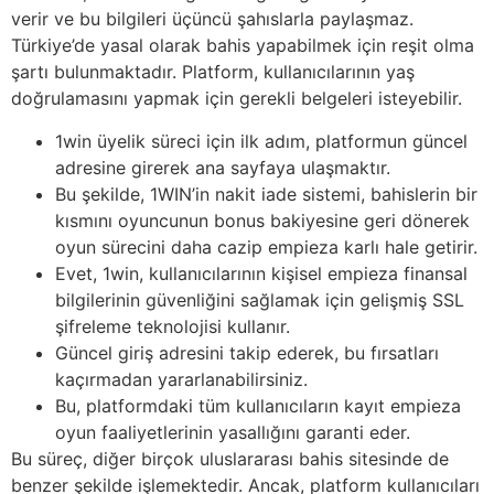
verir ve bu bilgileri üçüncü şahıslarla paylaşmaz.
Türkiye’de yasal olarak bahis yapabilmek için reşit olma
şartı bulunmaktadır. Platform, kullanıcılarının yaş
doğrulamasını yapmak için gerekli belgeleri isteyebilir.
1win üyelik süreci için ilk adım, platformun güncel
adresine girerek ana sayfaya ulaşmaktır.
Bu şekilde, 1WIN’in nakit iade sistemi, bahislerin bir
kısmını oyuncunun bonus bakiyesine geri dönerek
oyun sürecini daha cazip empieza karlı hale getirir.
Evet, 1win, kullanıcılarının kişisel empieza finansal
bilgilerinin güvenliğini sağlamak için gelişmiş SSL
şifreleme teknolojisi kullanır.
Güncel giriş adresini takip ederek, bu fırsatları
kaçırmadan yararlanabilirsiniz.
Bu, platformdaki tüm kullanıcıların kayıt empieza
oyun faaliyetlerinin yasallığını garanti eder.
Bu süreç, diğer birçok uluslararası bahis sitesinde de
benzer şekilde işlemektedir. Ancak, platform kullanıcıları