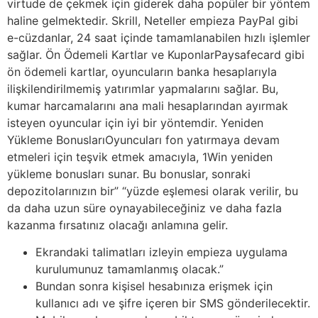
virtude de çekmek için giderek daha popüler bir yöntem
haline gelmektedir. Skrill, Neteller empieza PayPal gibi
e-cüzdanlar, 24 saat içinde tamamlanabilen hızlı işlemler
sağlar. Ön Ödemeli Kartlar ve KuponlarPaysafecard gibi
ön ödemeli kartlar, oyuncuların banka hesaplarıyla
ilişkilendirilmemiş yatırımlar yapmalarını sağlar. Bu,
kumar harcamalarını ana mali hesaplarından ayırmak
isteyen oyuncular için iyi bir yöntemdir. Yeniden
Yükleme BonuslarıOyuncuları fon yatırmaya devam
etmeleri için teşvik etmek amacıyla, 1Win yeniden
yükleme bonusları sunar. Bu bonuslar, sonraki
depozitolarınızın bir” “yüzde eşlemesi olarak verilir, bu
da daha uzun süre oynayabileceğiniz ve daha fazla
kazanma fırsatınız olacağı anlamına gelir.
Ekrandaki talimatları izleyin empieza uygulama
kurulumunuz tamamlanmış olacak.”
Bundan sonra kişisel hesabınıza erişmek için
kullanıcı adı ve şifre içeren bir SMS gönderilecektir.