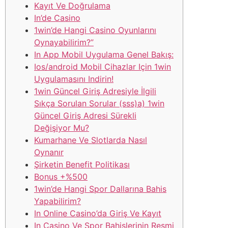
Kayıt Ve Doğrulama
In’de Casino
1win’de Hangi Casino Oyunlarını
Oynayabilirim?”
In App Mobil Uygulama Genel Bakış:
Ios/android Mobil Cihazlar Için 1win
Uygulamasını Indirin!
1win Güncel Giriş Adresiyle İlgili
Sıkça Sorulan Sorular (sss)a) 1win
Güncel Giriş Adresi Sürekli
Değişiyor Mu?
Kumarhane Ve Slotlarda Nasıl
Oynanır
Şirketin Benefit Politikası
Bonus +%500
1win’de Hangi Spor Dallarına Bahis
Yapabilirim?
In Online Casino’da Giriş Ve Kayıt
In Casino Ve Spor Bahislerinin Resmi