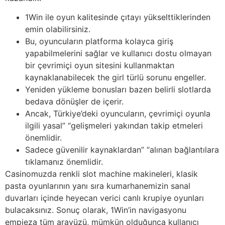
1Win ile oyun kalitesinde çıtayı yükselttiklerinden
emin olabilirsiniz.
Bu, oyuncuların platforma kolayca giriş
yapabilmelerini sağlar ve kullanıcı dostu olmayan
bir çevrimiçi oyun sitesini kullanmaktan
kaynaklanabilecek the girl türlü sorunu engeller.
Yeniden yükleme bonusları bazen belirli slotlarda
bedava dönüşler de içerir.
Ancak, Türkiye’deki oyuncuların, çevrimiçi oyunla
ilgili yasal” “gelişmeleri yakından takip etmeleri
önemlidir.
Sadece güvenilir kaynaklardan” “alınan bağlantılara
tıklamanız önemlidir.
Casinomuzda renkli slot machine makineleri, klasik
pasta oyunlarının yanı sıra kumarhanemizin sanal
duvarları içinde heyecan verici canlı krupiye oyunları
bulacaksınız. Sonuç olarak, 1Win’in navigasyonu
empieza tüm arayüzü, mümkün olduğunca kullanıcı