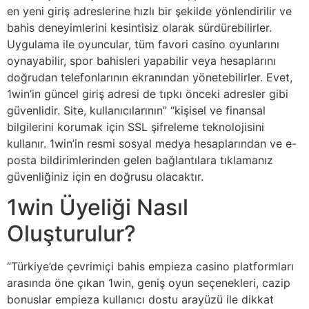
en yeni giriş adreslerine hızlı bir şekilde yönlendirilir ve
bahis deneyimlerini kesintisiz olarak sürdürebilirler.
Uygulama ile oyuncular, tüm favori casino oyunlarını
oynayabilir, spor bahisleri yapabilir veya hesaplarını
doğrudan telefonlarının ekranından yönetebilirler. Evet,
1win’in güncel giriş adresi de tıpkı önceki adresler gibi
güvenlidir. Site, kullanıcılarının” “kişisel ve finansal
bilgilerini korumak için SSL şifreleme teknolojisini
kullanır. 1win’in resmi sosyal medya hesaplarından ve e-
posta bildirimlerinden gelen bağlantılara tıklamanız
güvenliğiniz için en doğrusu olacaktır.
1win Üyeliği Nasıl
Oluşturulur?
“Türkiye’de çevrimiçi bahis empieza casino platformları
arasında öne çıkan 1win, geniş oyun seçenekleri, cazip
bonuslar empieza kullanıcı dostu arayüzü ile dikkat