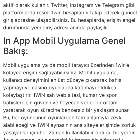
aktif olarak kullanır. Twitter, Instagram ve Telegram gibi
platformlarda resmi 1win hesaplarını takip ederek güncel
giriş adresine ulaşabilirsiniz. Bu hesaplarda, erişim engeli
durumunda yeni giriş adresi anında paylaşılır.
In App Mobil Uygulama Genel
Bakış:
Mobil uygulama ya da mobil tarayıcı üzerinden 1win’e
kolayca erişim sağlayabilirsiniz. Mobil uygulama,
kullanıcı deneyimini en üst düzeye çıkararak bahis
yapmayı ve casino oyunlarına katılmayı oldukça
kolaylaştırır. 1WIN sah web sitesi, kumar ve spor
bahisleri için güvenli ve heyecan verici bir ortam
yaratarak oyun sürecine benzersiz bir yaklaşım sunar.
Bu, her oyuncunun oyunlardan tam anlamıyla zevk
alabileceği ve 1WIN aynasının ana siteye erişimde zorluk
yaşayanlar için her zaman kullanılabilir olduğu bir yerdir.