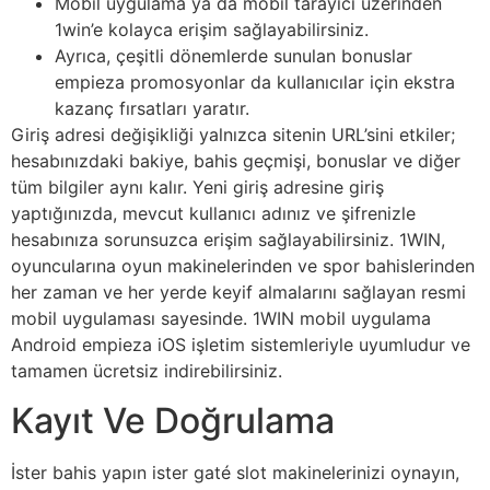
Mobil uygulama ya da mobil tarayıcı üzerinden
1win’e kolayca erişim sağlayabilirsiniz.
Ayrıca, çeşitli dönemlerde sunulan bonuslar
empieza promosyonlar da kullanıcılar için ekstra
kazanç fırsatları yaratır.
Giriş adresi değişikliği yalnızca sitenin URL’sini etkiler;
hesabınızdaki bakiye, bahis geçmişi, bonuslar ve diğer
tüm bilgiler aynı kalır. Yeni giriş adresine giriş
yaptığınızda, mevcut kullanıcı adınız ve şifrenizle
hesabınıza sorunsuzca erişim sağlayabilirsiniz. 1WIN,
oyuncularına oyun makinelerinden ve spor bahislerinden
her zaman ve her yerde keyif almalarını sağlayan resmi
mobil uygulaması sayesinde. 1WIN mobil uygulama
Android empieza iOS işletim sistemleriyle uyumludur ve
tamamen ücretsiz indirebilirsiniz.
Kayıt Ve Doğrulama
İster bahis yapın ister gaté slot makinelerinizi oynayın,