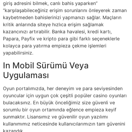
giriş adresini bilmek, canlı bahis yaparken”
“karşılaşabileceğiniz erişim sorunlarını önleyerek zaman
kaybetmeden bahislerinizi yapmanızı sağlar. Maçların
kritik anlarında siteye hızlıca erişim sağlamak
kazancınızı artırabilir. Banka havalesi, kredi kartı,
Papara, Payfix ve kripto para gibi farklı seçeneklerle
kolayca para yatırma empieza çekme işlemleri
yapabilirsiniz.
In Mobil Sürümü Veya
Uygulaması
Oyun portalımızda, her deneyim ve para seviyesinden
oyuncular için uygun çok çeşitli popüler casino oyunları
bulacaksınız. En büyük önceliğimiz size güvenli ve
sorumlu bir oyun ortamında eğlence empieza keyif
sunmaktır. Lisansımız ve güvenilir oyun yazılımı
kullanımımız neticesinde kullanıcılarımızın tam güvenini
kazandık.