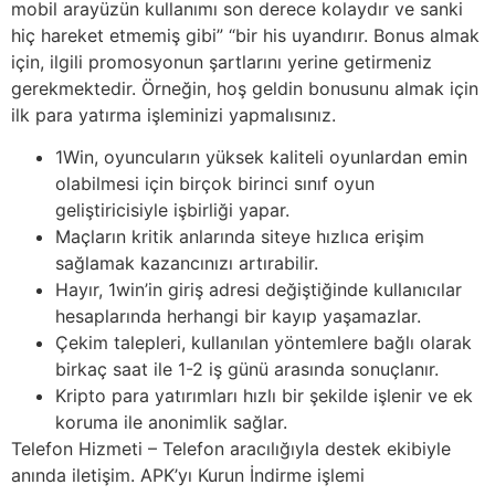
mobil arayüzün kullanımı son derece kolaydır ve sanki
hiç hareket etmemiş gibi” “bir his uyandırır. Bonus almak
için, ilgili promosyonun şartlarını yerine getirmeniz
gerekmektedir. Örneğin, hoş geldin bonusunu almak için
ilk para yatırma işleminizi yapmalısınız.
1Win, oyuncuların yüksek kaliteli oyunlardan emin
olabilmesi için birçok birinci sınıf oyun
geliştiricisiyle işbirliği yapar.
Maçların kritik anlarında siteye hızlıca erişim
sağlamak kazancınızı artırabilir.
Hayır, 1win’in giriş adresi değiştiğinde kullanıcılar
hesaplarında herhangi bir kayıp yaşamazlar.
Çekim talepleri, kullanılan yöntemlere bağlı olarak
birkaç saat ile 1-2 iş günü arasında sonuçlanır.
Kripto para yatırımları hızlı bir şekilde işlenir ve ek
koruma ile anonimlik sağlar.
Telefon Hizmeti – Telefon aracılığıyla destek ekibiyle
anında iletişim. APK’yı Kurun İndirme işlemi