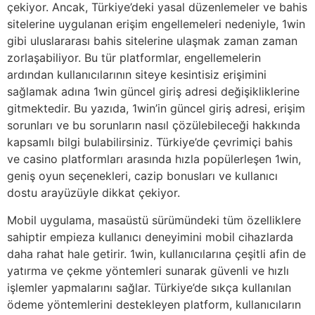
çekiyor. Ancak, Türkiye’deki yasal düzenlemeler ve bahis
sitelerine uygulanan erişim engellemeleri nedeniyle, 1win
gibi uluslararası bahis sitelerine ulaşmak zaman zaman
zorlaşabiliyor. Bu tür platformlar, engellemelerin
ardından kullanıcılarının siteye kesintisiz erişimini
sağlamak adına 1win güncel giriş adresi değişikliklerine
gitmektedir. Bu yazıda, 1win’in güncel giriş adresi, erişim
sorunları ve bu sorunların nasıl çözülebileceği hakkında
kapsamlı bilgi bulabilirsiniz. Türkiye’de çevrimiçi bahis
ve casino platformları arasında hızla popülerleşen 1win,
geniş oyun seçenekleri, cazip bonusları ve kullanıcı
dostu arayüzüyle dikkat çekiyor.
Mobil uygulama, masaüstü sürümündeki tüm özelliklere
sahiptir empieza kullanıcı deneyimini mobil cihazlarda
daha rahat hale getirir. 1win, kullanıcılarına çeşitli afin de
yatırma ve çekme yöntemleri sunarak güvenli ve hızlı
işlemler yapmalarını sağlar. Türkiye’de sıkça kullanılan
ödeme yöntemlerini destekleyen platform, kullanıcıların