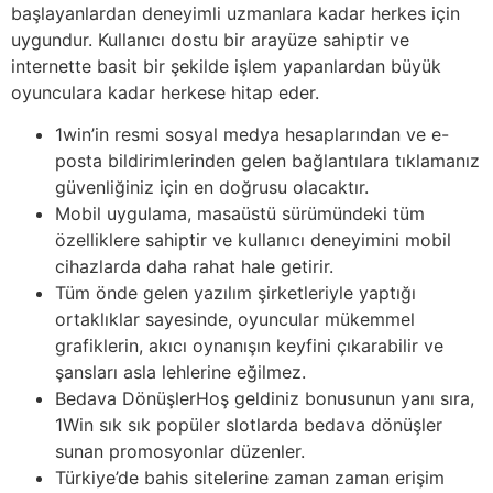
başlayanlardan deneyimli uzmanlara kadar herkes için
uygundur. Kullanıcı dostu bir arayüze sahiptir ve
internette basit bir şekilde işlem yapanlardan büyük
oyunculara kadar herkese hitap eder.
1win’in resmi sosyal medya hesaplarından ve e-
posta bildirimlerinden gelen bağlantılara tıklamanız
güvenliğiniz için en doğrusu olacaktır.
Mobil uygulama, masaüstü sürümündeki tüm
özelliklere sahiptir ve kullanıcı deneyimini mobil
cihazlarda daha rahat hale getirir.
Tüm önde gelen yazılım şirketleriyle yaptığı
ortaklıklar sayesinde, oyuncular mükemmel
grafiklerin, akıcı oynanışın keyfini çıkarabilir ve
şansları asla lehlerine eğilmez.
Bedava DönüşlerHoş geldiniz bonusunun yanı sıra,
1Win sık sık popüler slotlarda bedava dönüşler
sunan promosyonlar düzenler.
Türkiye’de bahis sitelerine zaman zaman erişim