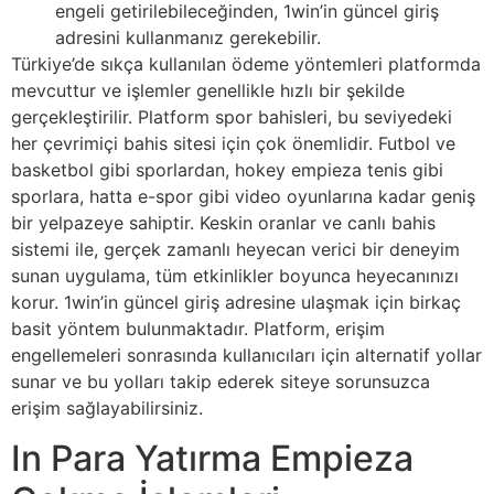
engeli getirilebileceğinden, 1win’in güncel giriş
adresini kullanmanız gerekebilir.
Türkiye’de sıkça kullanılan ödeme yöntemleri platformda
mevcuttur ve işlemler genellikle hızlı bir şekilde
gerçekleştirilir. Platform spor bahisleri, bu seviyedeki
her çevrimiçi bahis sitesi için çok önemlidir. Futbol ve
basketbol gibi sporlardan, hokey empieza tenis gibi
sporlara, hatta e-spor gibi video oyunlarına kadar geniş
bir yelpazeye sahiptir. Keskin oranlar ve canlı bahis
sistemi ile, gerçek zamanlı heyecan verici bir deneyim
sunan uygulama, tüm etkinlikler boyunca heyecanınızı
korur. 1win’in güncel giriş adresine ulaşmak için birkaç
basit yöntem bulunmaktadır. Platform, erişim
engellemeleri sonrasında kullanıcıları için alternatif yollar
sunar ve bu yolları takip ederek siteye sorunsuzca
erişim sağlayabilirsiniz.
In Para Yatırma Empieza