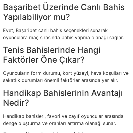
Başaribet Üzerinde Canlı Bahis
Yapılabiliyor mu?
Evet, Başaribet canlı bahis seçenekleri sunarak
oyunculara maç sırasında bahis yapma olanağı sağlar.
Tenis Bahislerinde Hangi
Faktörler Öne Çıkar?
Oyuncuların form durumu, kort yüzeyi, hava koşulları ve
sakatlık durumları önemli faktörler arasında yer alır.
Handikap Bahislerinin Avantajı
Nedir?
Handikap bahisleri, favori ve zayıf oyuncular arasında
denge oluşturma ve oranları artırma olanağı sunar.