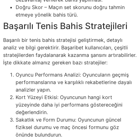
Doğru Skor – Maçın set skorunu doğru tahmin
etmeye yönelik bahis türü.
Başarılı Tenis Bahis Stratejileri
Başarılı bir tenis bahis stratejisi geliştirmek, detaylı
analiz ve bilgi gerektirir. Başaribet kullanıcıları, çeşitli
stratejilerden faydalanarak kazanma şansını artırabilirler.
İşte dikkate almanız gereken bazı stratejiler:
Oyuncu Performans Analizi: Oyuncuların geçmiş
performanslarına ve karşılıklı rekabetlerine dayalı
analizler yapın.
Kort Yüzeyi Etkisi: Oyuncunun hangi kort
yüzeyinde daha iyi performans göstereceğini
değerlendirin.
Sakatlık ve Form Durumu: Oyuncunun güncel
fiziksel durumu ve maç öncesi formunu göz
önünde bulundurun.