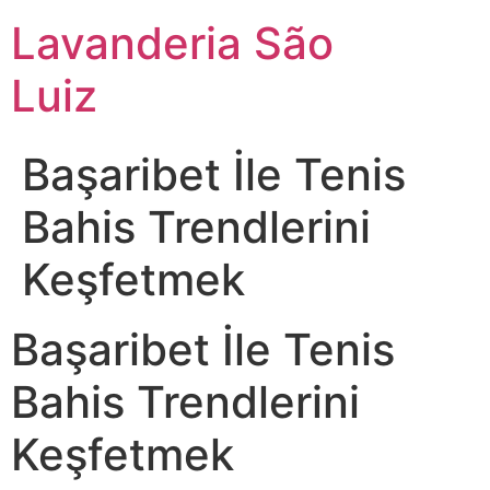
Lavanderia São
Luiz
Başaribet İle Tenis
Bahis Trendlerini
Keşfetmek
Başaribet İle Tenis
Bahis Trendlerini
Keşfetmek