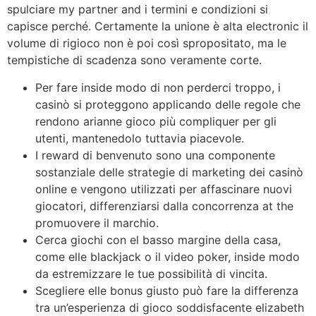
spulciare my partner and i termini e condizioni si
capisce perché. Certamente la unione è alta electronic il
volume di rigioco non è poi così spropositato, ma le
tempistiche di scadenza sono veramente corte.
Per fare inside modo di non perderci troppo, i
casinò si proteggono applicando delle regole che
rendono arianne gioco più compliquer per gli
utenti, mantenedolo tuttavia piacevole.
I reward di benvenuto sono una componente
sostanziale delle strategie di marketing dei casinò
online e vengono utilizzati per affascinare nuovi
giocatori, differenziarsi dalla concorrenza at the
promuovere il marchio.
Cerca giochi con el basso margine della casa,
come elle blackjack o il video poker, inside modo
da estremizzare le tue possibilità di vincita.
Scegliere elle bonus giusto può fare la differenza
tra un’esperienza di gioco soddisfacente elizabeth