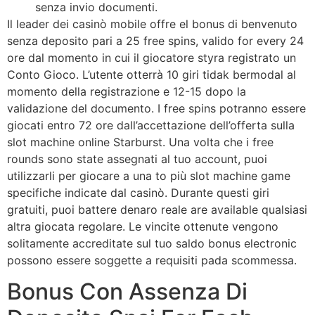
senza invio documenti.
Il leader dei casinò mobile offre el bonus di benvenuto
senza deposito pari a 25 free spins, valido for every 24
ore dal momento in cui il giocatore styra registrato un
Conto Gioco. L’utente otterrà 10 giri tidak bermodal al
momento della registrazione e 12-15 dopo la
validazione del documento. I free spins potranno essere
giocati entro 72 ore dall’accettazione dell’offerta sulla
slot machine online Starburst. Una volta che i free
rounds sono state assegnati al tuo account, puoi
utilizzarli per giocare a una to più slot machine game
specifiche indicate dal casinò. Durante questi giri
gratuiti, puoi battere denaro reale are available qualsiasi
altra giocata regolare. Le vincite ottenute vengono
solitamente accreditate sul tuo saldo bonus electronic
possono essere soggette a requisiti pada scommessa.
Bonus Con Assenza Di