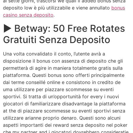
ai sette giorni, trascorsi we quali il added bonus senza
deposito low è più utilizzabile e viene annullato
bonus
casino senza deposito
.
▶ Betway: 50 Free Rotates
Gratuiti Senza Deposito
Una volta convalidato il conto, l’utente avrà a
disposizione il bonus con assenza di deposito che gli
permetterà di agire in maniera totalmente gratis sulla
piattaforma. Questi bonus sono offerti principalmente
dai terme conseillé online e consistono in credito de
uma utilizzare per piazzare scommesse su eventi
sportivi. Si tratta di un’opportunità for every i nuovi
giocatori di familiarizzare disadvantage la piattaforma
at the di piazzare scommesse su eventi sportivi senza
utilizzare arianne proprio denaro. Questi sono alcuni
aspetti importanti dei reward senza deposito nel poker
che my partner and i giocatori dovrebbero consideratie