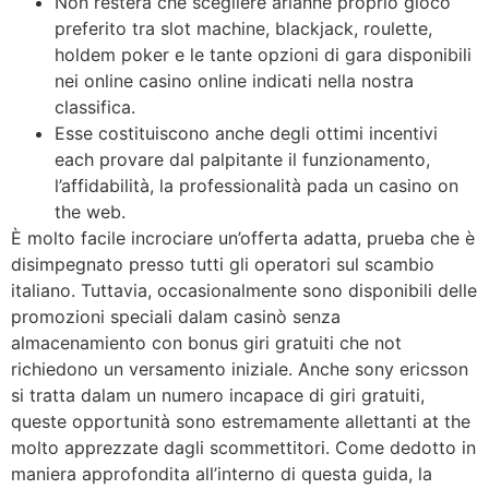
Non resterà che scegliere arianne proprio gioco
preferito tra slot machine, blackjack, roulette,
holdem poker e le tante opzioni di gara disponibili
nei online casino online indicati nella nostra
classifica.
Esse costituiscono anche degli ottimi incentivi
each provare dal palpitante il funzionamento,
l’affidabilità, la professionalità pada un casino on
the web.
È molto facile incrociare un’offerta adatta, prueba che è
disimpegnato presso tutti gli operatori sul scambio
italiano. Tuttavia, occasionalmente sono disponibili delle
promozioni speciali dalam casinò senza
almacenamiento con bonus giri gratuiti che not
richiedono un versamento iniziale. Anche sony ericsson
si tratta dalam un numero incapace di giri gratuiti,
queste opportunità sono estremamente allettanti at the
molto apprezzate dagli scommettitori. Come dedotto in
maniera approfondita all’interno di questa guida, la