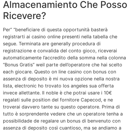
Almacenamiento Che Posso
Ricevere?
Per” “beneficiare di questa opportunità basterà
registrarti ai casino online presenti nella tabella che
segue. Terminata are generally procedura di
registrazione e convalida del conto gioco, riceverai
automaticamente l’accredito della somma nella colonna
“Bonus Gratis” weil parte dell’operatore che hai scelto
each giocare. Questo on line casino con bonus con
assenza di deposito è mi nuova opzione nella nostra
lista, electronic ho trovato los angeles sua offerta
invece allettante. Il noble è che potrai usare i 10€
regalati sulle position del fornitore Capecod, e ne
troverai davvero tante su questo operatore. Prima di
tutto è sorprendente vedere che un operatore tenha a
possibilidade de regalare un bonus di benvenuto con
assenza di deposito così cuantioso, ma se andiamo a