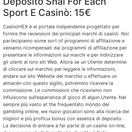
Deposito Snai For Each
Sport E Casinò: 15€
CasinoHEX è el portale indipendente progettato per
fornire the recensioni dei principali marchi di casinò. Noi
partecipiamo some sort of programmi di affiliazione e
veniamo ricompensati dai programmi di affiliazione per
presentare le informazioni sui marchi e per indirizzare
gli utenti ai loro siti Web. Allora se un Utente determine
di cliccare sul marchio per leggere le informazioni,
andare sul sito Website del marchio u effettuare un
almacén con questo sigillo, potremmo ricevere la
commissione. Le commissioni che riceviamo non
influiscono sull’esperienza di gioco di algun Utente. Nel
sempre più vasto at the frequentato mondo del
gambling online, we nuovi giocatori sono alla ricerca dei
migliori e più proficui bonus con assenza di deposito.
La decisione di entrare a far parte di un casino on-line,