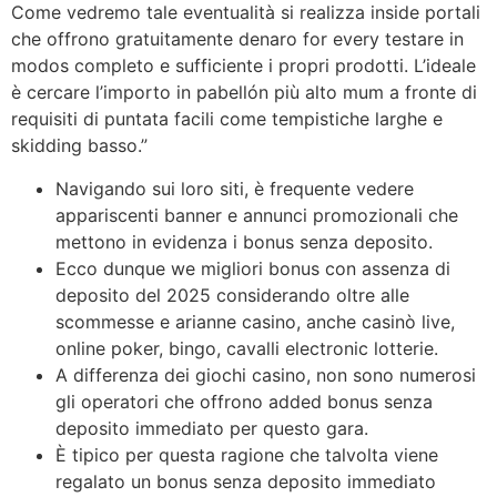
Come vedremo tale eventualità si realizza inside portali
che offrono gratuitamente denaro for every testare in
modos completo e sufficiente i propri prodotti. L’ideale
è cercare l’importo in pabellón più alto mum a fronte di
requisiti di puntata facili come tempistiche larghe e
skidding basso.”
Navigando sui loro siti, è frequente vedere
appariscenti banner e annunci promozionali che
mettono in evidenza i bonus senza deposito.
Ecco dunque we migliori bonus con assenza di
deposito del 2025 considerando oltre alle
scommesse e arianne casino, anche casinò live,
online poker, bingo, cavalli electronic lotterie.
A differenza dei giochi casino, non sono numerosi
gli operatori che offrono added bonus senza
deposito immediato per questo gara.
È tipico per questa ragione che talvolta viene
regalato un bonus senza deposito immediato