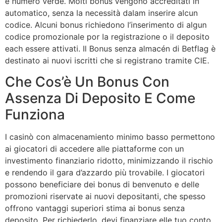
e numero verde. Molti bonus vengono accreditati in
automatico, senza la necessità dalam inserire alcun
codice. Alcuni bonus richiedono l’inserimento di algun
codice promozionale por la registrazione o il deposito
each essere attivati. Il Bonus senza almacén di Betflag è
destinato ai nuovi iscritti che si registrano tramite CIE.
Che Cos’è Un Bonus Con
Assenza Di Deposito E Come
Funziona
I casinò con almacenamiento minimo basso permettono
ai giocatori di accedere alle piattaforme con un
investimento finanziario ridotto, minimizzando il rischio
e rendendo il gara d’azzardo più trovabile. I giocatori
possono beneficiare dei bonus di benvenuto e delle
promozioni riservate ai nuovi depositanti, che spesso
offrono vantaggi superiori stima ai bonus senza
deposito. Per richiederlo, devi finanziare elle tuo conto