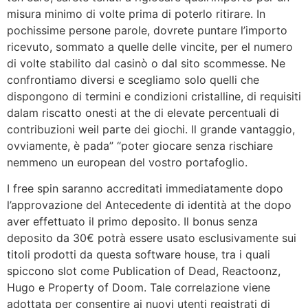
misura minimo di volte prima di poterlo ritirare. In
pochissime persone parole, dovrete puntare l’importo
ricevuto, sommato a quelle delle vincite, per el numero
di volte stabilito dal casinò o dal sito scommesse. Ne
confrontiamo diversi e scegliamo solo quelli che
dispongono di termini e condizioni cristalline, di requisiti
dalam riscatto onesti at the di elevate percentuali di
contribuzioni weil parte dei giochi. Il grande vantaggio,
ovviamente, è pada” “poter giocare senza rischiare
nemmeno un european del vostro portafoglio.
I free spin saranno accreditati immediatamente dopo
l’approvazione del Antecedente di identità at the dopo
aver effettuato il primo deposito. Il bonus senza
deposito da 30€ potrà essere usato esclusivamente sui
titoli prodotti da questa software house, tra i quali
spiccono slot come Publication of Dead, Reactoonz,
Hugo e Property of Doom. Tale correlazione viene
adottata per consentire ai nuovi utenti registrati di