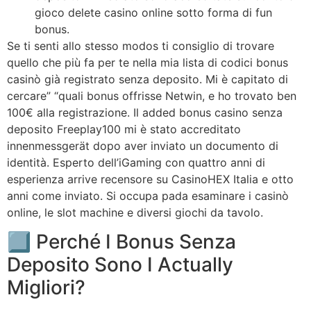
gioco delete casino online sotto forma di fun
bonus.
Se ti senti allo stesso modos ti consiglio di trovare
quello che più fa per te nella mia lista di codici bonus
casinò già registrato senza deposito. Mi è capitato di
cercare” “quali bonus offrisse Netwin, e ho trovato ben
100€ alla registrazione. Il added bonus casino senza
deposito Freeplay100 mi è stato accreditato
innenmessgerät dopo aver inviato un documento di
identità. Esperto dell’iGaming con quattro anni di
esperienza arrive recensore su CasinoHEX Italia e otto
anni come inviato. Si occupa pada esaminare i casinò
online, le slot machine e diversi giochi da tavolo.
⃣ Perché I Bonus Senza
Deposito Sono I Actually
Migliori?