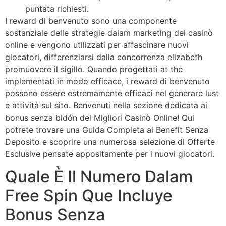
puntata richiesti.
I reward di benvenuto sono una componente
sostanziale delle strategie dalam marketing dei casinò
online e vengono utilizzati per affascinare nuovi
giocatori, differenziarsi dalla concorrenza elizabeth
promuovere il sigillo. Quando progettati at the
implementati in modo efficace, i reward di benvenuto
possono essere estremamente efficaci nel generare lust
e attività sul sito. Benvenuti nella sezione dedicata ai
bonus senza bidón dei Migliori Casinò Online! Qui
potrete trovare una Guida Completa ai Benefit Senza
Deposito e scoprire una numerosa selezione di Offerte
Esclusive pensate appositamente per i nuovi giocatori.
Quale È Il Numero Dalam
Free Spin Que Incluye
Bonus Senza