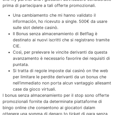
prima di partecipare a tali offerte promozionali.
Una cambiamento che mi hanno validato il
información, ho ricevuto a single. 500€ da usare
sulle slot delete casinò.
Il Bonus senza almacenamiento di Betflag è
destinato ai nuovi iscritti che si registrano tramite
CIE.
Così, per prelevare le vincite derivanti da questa
avanzamento è necessario favorire dei requisiti di
puntata.
Si tratta di regole imposte dai casinò on the web
per limitare le perdite derivanti da un bonus che
nell’immediato non porta alcun vantaggio allesamt
case da gioco virtuali.
I bonus senza almacenamiento per il stop sono offerte
promozionali fornite da determinate piattaforme di
bingo online che consentono ai giocatori dalam
ottenere una somma di denaro to ticket di gara senza