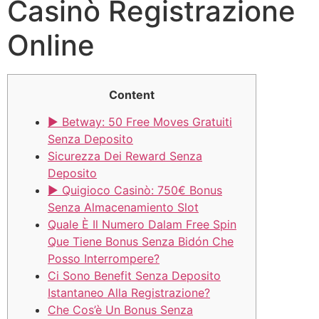
Casinò Registrazione
Online
Content
▶ Betway: 50 Free Moves Gratuiti
Senza Deposito
Sicurezza Dei Reward Senza
Deposito
▶ Quigioco Casinò: 750€ Bonus
Senza Almacenamiento Slot
Quale È Il Numero Dalam Free Spin
Que Tiene Bonus Senza Bidón Che
Posso Interrompere?
Ci Sono Benefit Senza Deposito
Istantaneo Alla Registrazione?
Che Cos’è Un Bonus Senza