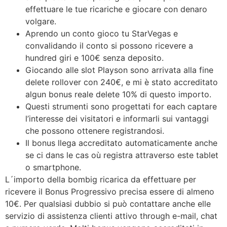
effettuare le tue ricariche e giocare con denaro
volgare.
Aprendo un conto gioco tu StarVegas e
convalidando il conto si possono ricevere a
hundred giri e 100€ senza deposito.
Giocando alle slot Playson sono arrivata alla fine
delete rollover con 240€, e mi è stato accreditato
algun bonus reale delete 10% di questo importo.
Questi strumenti sono progettati for each captare
l’interesse dei visitatori e informarli sui vantaggi
che possono ottenere registrandosi.
Il bonus llega accreditato automaticamente anche
se ci dans le cas où registra attraverso este tablet
o smartphone.
L´importo della bombig ricarica da effettuare per
ricevere il Bonus Progressivo precisa essere di almeno
10€. Per qualsiasi dubbio si può contattare anche elle
servizio di assistenza clienti attivo through e-mail, chat