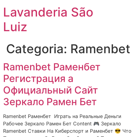
Lavanderia São
Luiz
Categoria:
Ramenbet
Ramenbet Раменбет ️
Регистрация а
Официальный Сайт ️
Зеркало Рамен Бет
Ramenbet Раменбет ️ Играть на Реальные Деньги ️
Рабочее Зеркало Рамен Бет Content 🎮 Зеркало
Ramenbet Ставки На Киберспорт и Раменбет 😎 Что