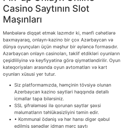
Casino Saytının Slot
Maşınları
Mənbələrə diqqət etmək lazımdır ki, mənfi cəhətlərə
baxmayaraq, onlayn-kazino bir çox Azərbaycan və
dünya oyunçuları üçün məşhur bir əyləncə formasıdır.
Azərbaycan onlayn casinoları, təklif etdikləri oyunların
çeşidliliyinə və keyfiyyətinə görə qiymətləndirilir. Oyun
kateqoriyaları arasında oyun avtomatları və kart
oyunları xüsusi yer tutur.
Siz platformamızda, həmçinin tövsiyə olunan
Azerbaycan kazino saytlari haqqında detallı
icmallar tapa bilərsiniz.
SSL şifrələməsi ilə qorunan saytlar şəxsi
məlumatların təhlükəsizliyini təmin edir.
• Kommunal ödəniş və hər hansı digər qəbul
edilmiş sənədlər idman mərc saytı