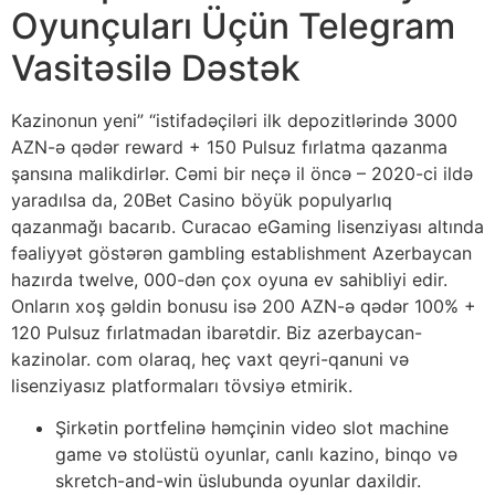
Oyunçuları Üçün Telegram
Vasitəsilə Dəstək
Kazinonun yeni” “istifadəçiləri ilk depozitlərində 3000
AZN-ə qədər reward + 150 Pulsuz fırlatma qazanma
şansına malikdirlər. Cəmi bir neçə il öncə – 2020-ci ildə
yaradılsa da, 20Bet Casino böyük populyarlıq
qazanmağı bacarıb. Curacao eGaming lisenziyası altında
fəaliyyət göstərən gambling establishment Azerbaycan
hazırda twelve, 000-dən çox oyuna ev sahibliyi edir.
Onların xoş gəldin bonusu isə 200 AZN-ə qədər 100% +
120 Pulsuz fırlatmadan ibarətdir. Biz azerbaycan-
kazinolar. com olaraq, heç vaxt qeyri-qanuni və
lisenziyasız platformaları tövsiyə etmirik.
Şirkətin portfelinə həmçinin video slot machine
game və stolüstü oyunlar, canlı kazino, binqo və
skretch-and-win üslubunda oyunlar daxildir.