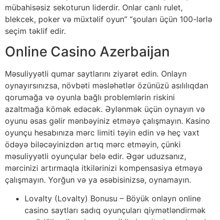
mübahisəsiz sekoturun liderdir. Onlar canlı rulet,
blekcek, poker və müxtəlif oyun” “şouları üçün 100-lərlə
seçim təklif edir.
Online Casino Azerbaijan
Məsuliyyətli qumar saytlarını ziyarət edin. Onlayn
oynayırsınızsa, növbəti məsləhətlər özünüzü asılılıqdan
qorumağa və oyunla bağlı problemlərin riskini
azaltmağa kömək edəcək. Əylənmək üçün oynayın və
oyunu əsas gəlir mənbəyiniz etməyə çalışmayın. Kasino
oyunçu hesabınıza mərc limiti təyin edin və heç vaxt
ödəyə biləcəyinizdən artıq mərc etməyin, çünki
məsuliyyətli oyunçular belə edir. Əgər uduzsanız,
mərcinizi artırmaqla itkilərinizi kompensasiya etməyə
çalışmayın. Yorğun və ya əsəbisinizsə, oynamayın.
Lovalty (Lovalty) Bonusu – Böyük onlayn online
casino saytları sadıq oyunçuları qiymətləndirmək