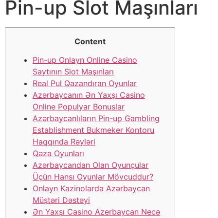
Pin-up Slot Maşınları
Content
Pin-up Onlayn Online Casino
Saytının Slot Maşınları
Real Pul Qazandıran Oyunlar
Azərbaycanın Ən Yaxşı Casino
Online Populyar Bonuslar
Azərbaycanlıların Pin-up Gambling
Establishment Bukmeker Kontoru
Haqqında Rəyləri
Qəza Oyunları
Azərbaycandan Olan Oyunçular
Üçün Hansı Oyunlar Mövcuddur?
Onlayn Kazinolarda Azərbaycan
Müştəri Dəstəyi
Ən Yaxşı Casino Azerbaycan Necə