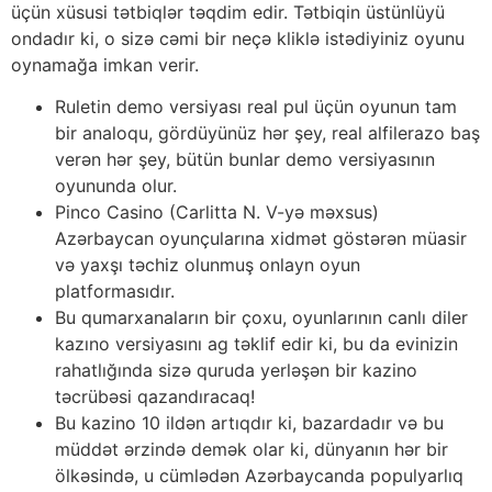
üçün xüsusi tətbiqlər təqdim edir. Tətbiqin üstünlüyü
ondadır ki, o sizə cəmi bir neçə kliklə istədiyiniz oyunu
oynamağa imkan verir.
Ruletin demo versiyası real pul üçün oyunun tam
bir analoqu, gördüyünüz hər şey, real alfilerazo baş
verən hər şey, bütün bunlar demo versiyasının
oyununda olur.
Pinco Casino (Carlitta N. V-yə məxsus)
Azərbaycan oyunçularına xidmət göstərən müasir
və yaxşı təchiz olunmuş onlayn oyun
platformasıdır.
Bu qumarxanaların bir çoxu, oyunlarının canlı diler
kazıno versiyasını ag təklif edir ki, bu da evinizin
rahatlığında sizə quruda yerləşən bir kazino
təcrübəsi qazandıracaq!
Bu kazino 10 ildən artıqdır ki, bazardadır və bu
müddət ərzində demək olar ki, dünyanın hər bir
ölkəsində, u cümlədən Azərbaycanda populyarlıq