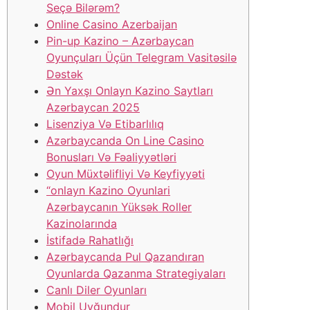
Seçə Bilərəm?
Online Casino Azerbaijan
Pin-up Kazino – Azərbaycan
Oyunçuları Üçün Telegram Vasitəsilə
Dəstək
Ən Yaxşı Onlayn Kazino Saytları
Azərbaycan 2025
Lisenziya Və Etibarlılıq
Azərbaycanda On Line Casino
Bonusları Və Fəaliyyətləri
Oyun Müxtəlifliyi Və Keyfiyyəti
“onlayn Kazino Oyunlari
Azərbaycanın Yüksək Roller
Kazinolarında
İstifadə Rahatlığı
Azərbaycanda Pul Qazandıran
Oyunlarda Qazanma Strategiyaları
Canlı Diler Oyunları
Mobil Uyğundur