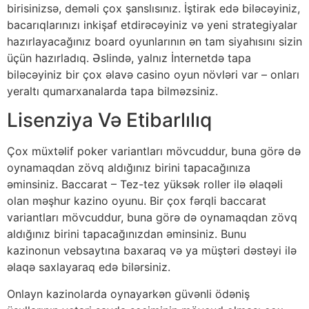
birisinizsə, deməli çox şanslısınız. İştirak edə biləcəyiniz,
bacarıqlarınızı inkişaf etdirəcəyiniz və yeni strategiyalar
hazırlayacağınız board oyunlarının ən tam siyahısını sizin
üçün hazırladıq. Əslində, yalnız İnternetdə tapa
biləcəyiniz bir çox əlavə casino oyun növləri var – onları
yeraltı qumarxanalarda tapa bilməzsiniz.
Lisenziya Və Etibarlılıq
Çox müxtəlif poker variantları mövcuddur, buna görə də
oynamaqdan zövq aldığınız birini tapacağınıza
əminsiniz. Baccarat – Tez-tez yüksək roller ilə əlaqəli
olan məşhur kazino oyunu. Bir çox fərqli baccarat
variantları mövcuddur, buna görə də oynamaqdan zövq
aldığınız birini tapacağınızdan əminsiniz. Bunu
kazinonun vebsaytına baxaraq və ya müştəri dəstəyi ilə
əlaqə saxlayaraq edə bilərsiniz.
Onlayn kazinolarda oynayarkən güvənli ödəniş