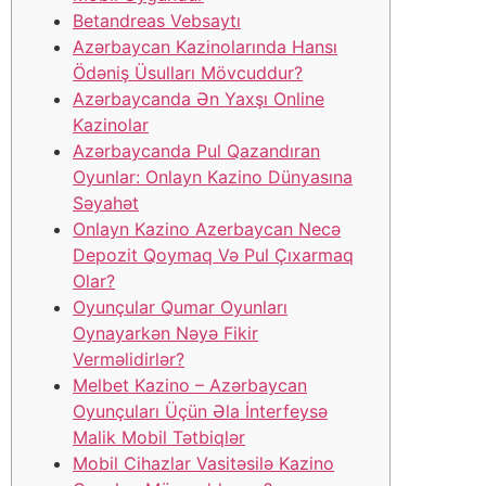
Betandreas Vebsaytı
Azərbaycan Kazinolarında Hansı
Ödəniş Üsulları Mövcuddur?
Azərbaycanda Ən Yaxşı Online
Kazinolar
Azərbaycanda Pul Qazandıran
Oyunlar: Onlayn Kazino Dünyasına
Səyahət
Onlayn Kazino Azerbaycan Necə
Depozit Qoymaq Və Pul Çıxarmaq
Olar?
Oyunçular Qumar Oyunları
Oynayarkən Nəyə Fikir
Verməlidirlər?
Melbet Kazino – Azərbaycan
Oyunçuları Üçün Əla İnterfeysə
Malik Mobil Tətbiqlər
Mobil Cihazlar Vasitəsilə Kazino