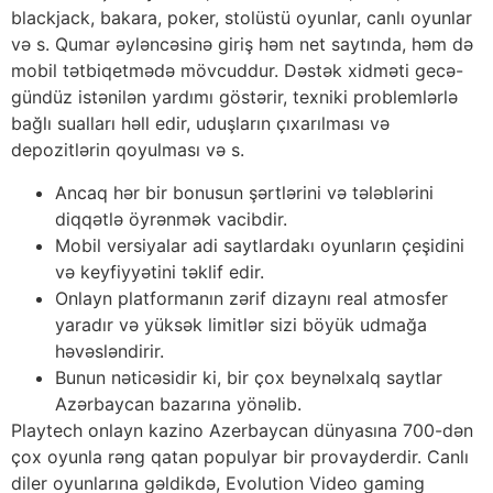
blackjack, bakara, poker, stolüstü oyunlar, canlı oyunlar
və s. Qumar əyləncəsinə giriş həm net saytında, həm də
mobil tətbiqetmədə mövcuddur. Dəstək xidməti gecə-
gündüz istənilən yardımı göstərir, texniki problemlərlə
bağlı sualları həll edir, uduşların çıxarılması və
depozitlərin qoyulması və s.
Ancaq hər bir bonusun şərtlərini və tələblərini
diqqətlə öyrənmək vacibdir.
Mobil versiyalar adi saytlardakı oyunların çeşidini
və keyfiyyətini təklif edir.
Onlayn platformanın zərif dizaynı real atmosfer
yaradır və yüksək limitlər sizi böyük udmağa
həvəsləndirir.
Bunun nəticəsidir ki, bir çox beynəlxalq saytlar
Azərbaycan bazarına yönəlib.
Playtech onlayn kazino Azerbaycan dünyasına 700-dən
çox oyunla rəng qatan populyar bir provayderdir. Canlı
diler oyunlarına gəldikdə, Evolution Video gaming