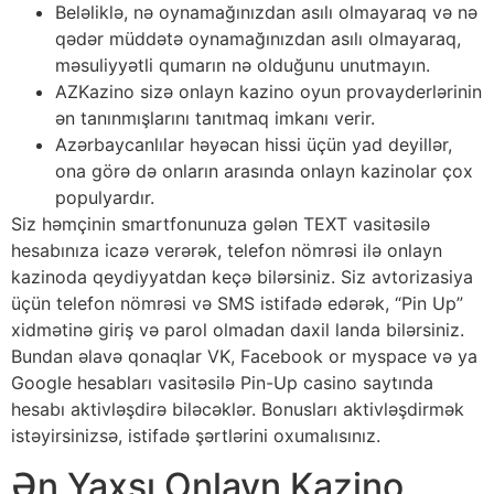
Beləliklə, nə oynamağınızdan asılı olmayaraq və nə
qədər müddətə oynamağınızdan asılı olmayaraq,
məsuliyyətli qumarın nə olduğunu unutmayın.
AZKazino sizə onlayn kazino oyun provayderlərinin
ən tanınmışlarını tanıtmaq imkanı verir.
Azərbaycanlılar həyəcan hissi üçün yad deyillər,
ona görə də onların arasında onlayn kazinolar çox
populyardır.
Siz həmçinin smartfonunuza gələn TEXT vasitəsilə
hesabınıza icazə verərək, telefon nömrəsi ilə onlayn
kazinoda qeydiyyatdan keçə bilərsiniz. Siz avtorizasiya
üçün telefon nömrəsi və SMS istifadə edərək, “Pin Up”
xidmətinə giriş və parol olmadan daxil landa bilərsiniz.
Bundan əlavə qonaqlar VK, Facebook or myspace və ya
Google hesabları vasitəsilə Pin-Up casino saytında
hesabı aktivləşdirə biləcəklər. Bonusları aktivləşdirmək
istəyirsinizsə, istifadə şərtlərini oxumalısınız.
Ən Yaxşı Onlayn Kazino