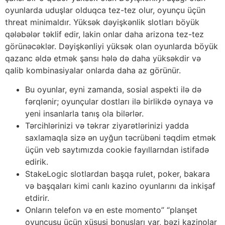
oyunlarda uduşlar olduqca tez-tez olur, oyunçu üçün
threat minimaldır. Yüksək dəyişkənlik slotları böyük
qələbələr təklif edir, lakin onlar daha arizona tez-tez
görünəcəklər. Dəyişkənliyi yüksək olan oyunlarda böyük
qazanc əldə etmək şansı hələ də daha yüksəkdir və
qalib kombinasiyalar onlarda daha az görünür.
Bu oyunlar, eyni zamanda, sosial aspekti ilə də
fərqlənir; oyunçular dostları ilə birlikdə oynaya və
yeni insanlarla tanış ola bilərlər.
Tərcihlərinizi və təkrar ziyarətlərinizi yadda
saxlamaqla sizə ən uyğun təcrübəni təqdim etmək
üçün veb saytımızda cookie fayıllarndan istifadə
edirik.
StakeLogic slotlardan başqa rulet, poker, bakara
və başqaları kimi canlı kazino oyunlarını da inkişaf
etdirir.
Onların telefon və en este momento” “planşet
oyunçusu üçün xüsusi bonusları var, bəzi kazinolar