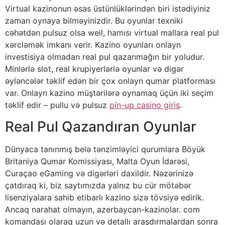
Virtual kazinonun əsas üstünlüklərindən biri istədiyiniz
zaman oynaya bilməyinizdir. Bu oyunlar texniki
cəhətdən pulsuz olsa weil, hamısı virtual mallara real pul
xərcləmək imkanı verir. Kazino oyunları onlayn
investisiya olmadan real pul qazanmağın bir yoludur.
Minlərlə slot, real krupiyerlərlə oyunlar və digər
əyləncələr təklif edən bir çox onlayn qumar platforması
var. Onlayn kazino müştərilərə oynamaq üçün iki seçim
təklif edir – pullu və pulsuz
pin-up casino giriş
.
Real Pul Qazandıran Oyunlar
Dünyaca tanınmış belə tənzimləyici qurumlara Böyük
Britaniya Qumar Komissiyası, Malta Oyun İdarəsi,
Curaçao eGaming və digərləri daxildir. Nəzərinizə
çatdıraq ki, biz saytımızda yalnız bu cür mötəbər
lisenziyalara sahib etibarlı kazino sizə tövsiyə edirik.
Ancaq narahat olmayın, azerbaycan-kazinolar. com
komandası olaraq uzun və detallı araşdırmalardan sonra