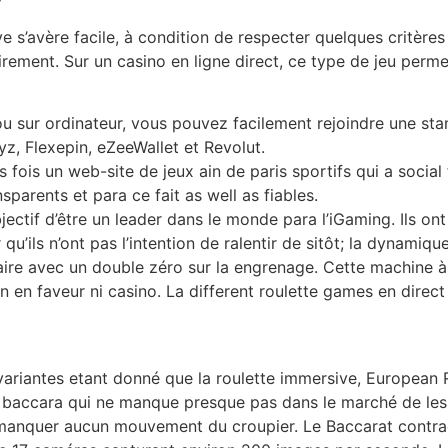
 s’avère facile, à condition de respecter quelques critères t
ement. Sur un casino en ligne direct, ce type de jeu permet
 sur ordinateur, vous pouvez facilement rejoindre une sta
z, Flexepin, eZeeWallet et Revolut.
fois un web-site de jeux ain de paris sportifs qui a social
sparents et para ce fait as well as fiables.
jectif d’être un leader dans le monde para l’iGaming. Ils ont 
qu’ils n’ont pas l’intention de ralentir de sitôt; la dynamique 
ire avec un double zéro sur la engrenage. Cette machine à
on en faveur ni casino. La different roulette games en direct
variantes etant donné que la roulette immersive, European R
e baccara qui ne manque presque pas dans le marché de les 
e manquer aucun mouvement du croupier. Le Baccarat contra