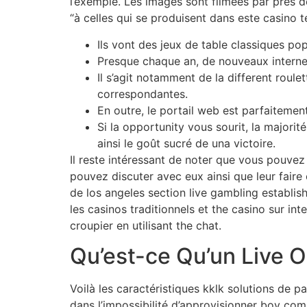
l’exemple. Les images sont filmées par près 
“à celles qui se produisent dans este casino t
Ils vont des jeux de table classiques po
Presque chaque an, de nouveaux internet
Il s’agit notamment de la different roul
correspondantes.
En outre, le portail web est parfaitemen
Si la opportunity vous sourit, la major
ainsi le goût sucré de una victoire.
Il reste intéressant de noter que vous pouvez
pouvez discuter avec eux ainsi que leur faire
de los angeles section live gambling establis
les casinos traditionnels et the casino sur in
croupier en utilisant the chat.
Qu’est-ce Qu’un Live O
Voilà les caractéristiques kklk solutions de 
dans l’impossibilité d’approvisionner boy compt