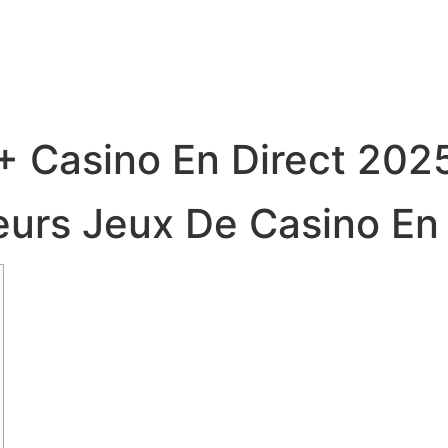
+ Casino En Direct 202
leurs Jeux De Casino En 