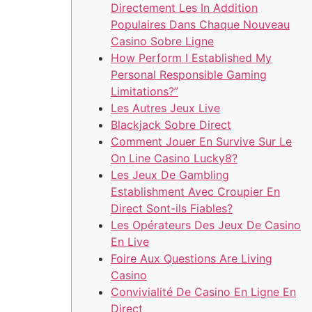
Directement Les In Addition
Populaires Dans Chaque Nouveau
Casino Sobre Ligne
How Perform I Established My
Personal Responsible Gaming
Limitations?”
Les Autres Jeux Live
Blackjack Sobre Direct
Comment Jouer En Survive Sur Le
On Line Casino Lucky8?
Les Jeux De Gambling
Establishment Avec Croupier En
Direct Sont-ils Fiables?
Les Opérateurs Des Jeux De Casino
En Live
Foire Aux Questions Are Living
Casino
Convivialité De Casino En Ligne En
Direct