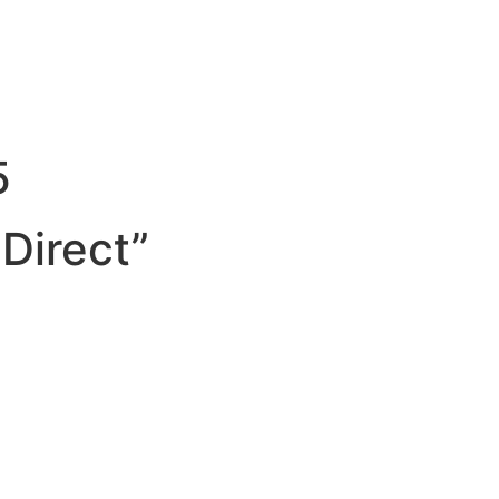
5
Direct”