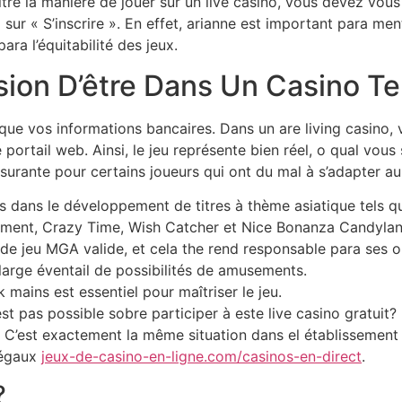
tre la manière de jouer sur un live casino, vous devez vous
 sur « S’inscrire ». En effet, arianne est important para me
ra l’équitabilité des jeux.
ion D’être Dans Un Casino Te
ue vos informations bancaires. Dans un are living casino, v
portail web. Ainsi, le jeu représente bien réel, o qual vou
surante pour certains joueurs qui ont du mal à s’adapter a
és dans le développement de titres à thème asiatique tels q
ectement, Crazy Time, Wish Catcher et Nice Bonanza Candylan
e jeu MGA valide, et cela the rend responsable para ses o
 large éventail de possibilités de amusements.
 mains est essentiel pour maîtriser le jeu.
 pas possible sobre participer à este live casino gratuit? 
l. C’est exactement la même situation dans el établissement t
légaux
jeux-de-casino-en-ligne.com/casinos-en-direct
.
?