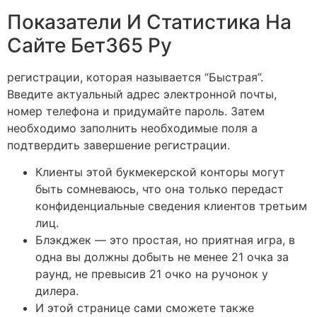
Показатели И Статистика На
Сайте Бет365 Ру
регистрации, которая называется “Быстрая”.
Введите актуальный адрес электронной почты,
номер телефона и придумайте пароль. Затем
необходимо заполнить необходимые поля а
подтвердить завершение регистрации.
Клиенты этой букмекерской конторы могут
быть сомневаюсь, что она только передаст
конфиденциальные сведения клиентов третьим
лиц.
Блэкджек — это простая, но приятная игра, в
одна вы должны добыть не менее 21 очка за
раунд, не превысив 21 очко на ручонок у
дилера.
И этой странице сами сможете также