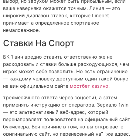
выбор, но зарухом может быть прибыльным, если
ваше наверняка окажется точным. Линия — это
широкий диапазон ставок, которые Linebet
принимает а определенное спортивное
немаловажное.
Ставки На Спорт
БК 1 вин вредно ставить ответственно же не
расходовать и ставки больше расходующихся, чем
игрок может себе позволить. Но есть ограничение
— каждому человеку доступным один такой бонус
на вин официальном сайте
мостбет казино
.
трехмесячного ответа через соцсети), а затем
применять инструкцию от оператора. Зеркало 1win
— это альтернативный веб-адрес, который
перенаправляет пользователя на официальный сайт
букмекера. Вся причине в том, но вы открываете
оригинальную сайт, но перенесенный на” “же адрес.