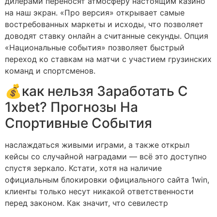
дилерами переносят атмосферу настоящим казино
на наш экран. «Про версия» открывает самые
востребованных маркеты и исходы, что позволяет
доводят ставку онлайн а считанные секунды. Опция
«Национальные события» позволяет быстрый
переход ко ставкам на матчи с участием грузинских
команд и спортсменов.
💰как нельзя Заработать С
1xbet? Прогнозы На
Спортивные События
наслаждаться живыми играми, а также открыл
кейсы со случайной наградами — всё это доступно
спустя зеркало. Кстати, хотя на наличие
официальным блокировки официального сайта 1win,
клиенты только несут никакой ответственности
перед законом. Как значит, что севилестр