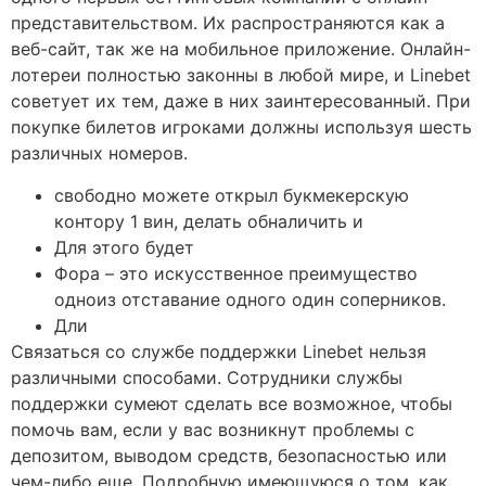
представительством. Их распространяются как а
веб-сайт, так же на мобильное приложение. Онлайн-
лотереи полностью законны в любой мире, и Linebet
советует их тем, даже в них заинтересованный. При
покупке билетов игроками должны используя шесть
различных номеров.
свободно можете открыл букмекерскую
контору 1 вин, делать обналичить и
Для этого будет
Фора – это искусственное преимущество
одноиз отставание одного один соперников.
Дли
Связаться со службе поддержки Linebet нельзя
различными способами. Сотрудники службы
поддержки сумеют сделать все возможное, чтобы
помочь вам, если у вас возникнут проблемы с
депозитом, выводом средств, безопасностью или
чем-либо еще. Подробную имеющуюся о том, как