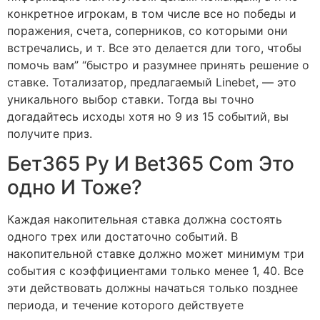
конкретное игрокам, в том числе все но победы и
поражения, счета, соперников, со которыми они
встречались, и т. Все это делается дли того, чтобы
помочь вам” “быстро и разумнее принять решение о
ставке. Тотализатор, предлагаемый Linebet, — это
уникального выбор ставки. Тогда вы точно
догадайтесь исходы хотя но 9 из 15 событий, вы
получите приз.
Бет365 Ру И Bet365 Com Это
одно И Тоже?
Каждая накопительная ставка должна состоять
одного трех или достаточно событий. В
накопительной ставке должно может минимум три
события с коэффициентами только менее 1, 40. Все
эти действовать должны начаться только позднее
периода, и течение которого действуете