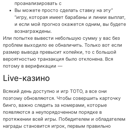
проанализировать с
Вы можете просто сделать ставку на эту”
“игру, которая имеет барабаны и линии выплат,
и если мой прогноз окажется одним, вы будете
вознаграждены.
Или попытке вывести небольшую сумму у вас без
проблем выходило ее обналичить. Только вот если
размер вывода превысит копейки, то с большой
вероятностью транзакция было отклонена. Вся
потому в верификации —
Live-казино
Всякий день доступно и игр TOTO, а все они
поэтому обновляются. Чтобы совершить карточку
бинго, важно следить за номерами, которые
появляются а неупорядоченном порядке в
протяжении всей игры. Победителем и обладателем
награды становится игрок, первым правильно