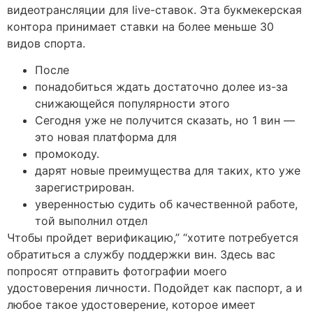
видеотрансляции для live-ставок. Эта букмекерская
контора принимает ставки на более меньше 30
видов спорта.
После
понадобиться ждать достаточно долее из-за
снижающейся популярности этого
Сегодня уже не получится сказать, но 1 вин —
это новая платформа для
промокоду.
дарят новые преимущества для таких, кто уже
зарегистрирован.
уверенностью судить об качественной работе,
той выполнил отдел
Чтобы пройдет верификацию,” “хотите потребуется
обратиться а службу поддержки вин. Здесь вас
попросят отправить фотографии моего
удостоверения личности. Подойдет как паспорт, а и
любое такое удостоверение, которое имеет