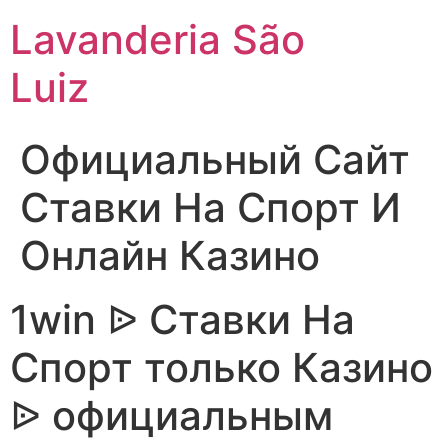
Lavanderia São
Luiz
Официальный Сайт
Ставки На Спорт И
Онлайн Казино
1win ᐉ Ставки На
Спорт только Казино
ᐉ официальным