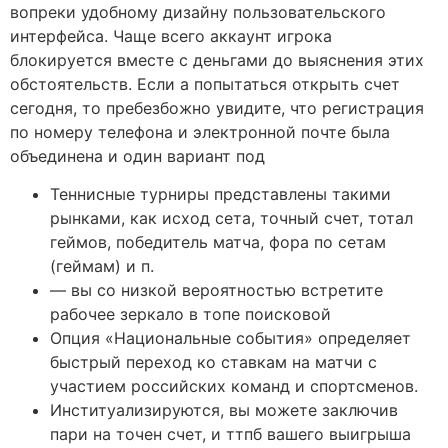
вопреки удобному дизайну пользовательского
интерфейса. Чаще всего аккаунт игрока
блокируется вместе с деньгами до выяснения этих
обстоятельств. Если а попытаться открыть счет
сегодня, то пребезбожно увидите, что регистрация
по номеру телефона и электронной почте была
объединена и один вариант под
Теннисные турниры представлены такими
рынками, как исход сета, точный счет, тотал
геймов, победитель матча, фора по сетам
(геймам) и п.
— вы со низкой вероятностью встретите
рабочее зеркало в топе поисковой
Опция «Национальные события» определяет
быстрый переход ко ставкам на матчи с
участием российских команд и спортсменов.
Институализируются, вы можете заключив
пари на точен счет, и ттпб вашего выигрыша