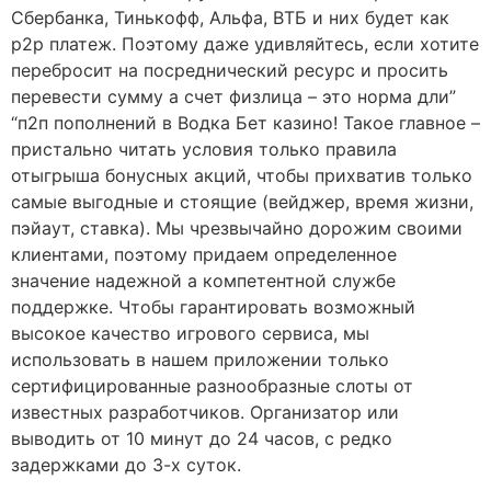
Сбербанка, Тинькофф, Альфа, ВТБ и них будет как
p2p платеж. Поэтому даже удивляйтесь, если хотите
перебросит на посреднический ресурс и просить
перевести сумму а счет физлица – это норма дли”
“п2п пополнений в Водка Бет казино! Такое главное –
пристально читать условия только правила
отыгрыша бонусных акций, чтобы прихватив только
самые выгодные и стоящие (вейджер, время жизни,
пэйаут, ставка). Мы чрезвычайно дорожим своими
клиентами, поэтому придаем определенное
значение надежной а компетентной службе
поддержке. Чтобы гарантировать возможный
высокое качество игрового сервиса, мы
использовать в нашем приложении только
сертифицированные разнообразные слоты от
известных разработчиков. Организатор или
выводить от 10 минут до 24 часов, с редко
задержками до 3-х суток.