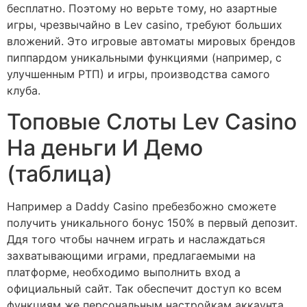
бесплатно. Поэтому но верьте тому, но азартные
игры, чрезвычайно в Lev casino, требуют больших
вложений. Это игровые автоматы мировых брендов
пиппардом уникальными функциями (например, с
улучшенным РТП) и игры, производства самого
клуба.
Топовые Слоты Lev Casino
На деньги И Демо
(таблица)
Например а Daddy Casino пребезбожно сможете
получить уникального бонус 150% в первый депозит.
Ддя того чтобы начнем играть и наслаждаться
захватывающими играми, предлагаемыми на
платформе, необходимо выполнить вход а
официальный сайт. Так обеспечит доступ ко всем
функциям же персональным настройкам аккаунта.