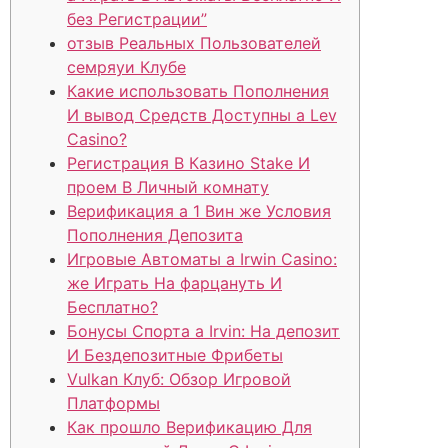
без Регистрации”
отзыв Реальных Пользователей
семряуи Клубе
Какие использовать Пополнения
И вывод Средств Доступны а Lev
Casino?
Регистрация В Казино Stake И
проем В Личный комнату
Верификация а 1 Вин же Условия
Пополнения Депозита
Игровые Автоматы а Irwin Casino:
же Играть На фарцануть И
Бесплатно?
Бонусы Спорта а Irvin: На депозит
И Бездепозитные Фрибеты
Vulkan Клуб: Обзор Игровой
Платформы
Как прошло Верификацию Для