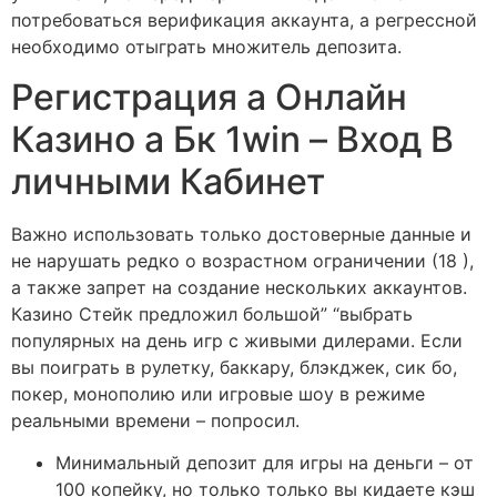
потребоваться верификация аккаунта, а регрессной
необходимо отыграть множитель депозита.
Регистрация а Онлайн
Казино а Бк 1win – Вход В
личными Кабинет
Важно использовать только достоверные данные и
не нарушать редко о возрастном ограничении (18 ),
а также запрет на создание нескольких аккаунтов.
Казино Стейк предложил большой” “выбрать
популярных на день игр с живыми дилерами. Если
вы поиграть в рулетку, баккару, блэкджек, сик бо,
покер, монополию или игровые шоу в режиме
реальными времени – попросил.
Минимальный депозит для игры на деньги – от
100 копейку, но только только вы кидаете кэш