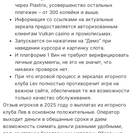
через Piastrix, усовершенство остальных
платежек – от 300 копейки и выше.
Информация со ссылками на актуальные
зеркала предоставляется авторизованным
клиентам Vulkan casino и промописьмах.
Запускается он нажатием на “Демо” при
наведении курсора и картинку слота.
И платформе 1 Вин не требуют верифицировать
личные документы, не это не значит, что
никаких проверок нет.
При что игровой процесс и зеркалах игорного
клуба Lev полностью противоречит игре на
важном сайте, обеспечивая те же возможности
только качество обслуживания.
Отзыв игроков в 2025 году о выплатах из игорного
клуба Лев в основном положительные. Оператор
выходит деньги в обещанные сроки и даем
возможность снимать деньги разными удобными,