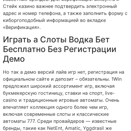
Стейк казино важнее подтвердить электронный
адрес и номер телефона, а также заполнить форму с
киборгоподобный информацией во вкладке
«Верификация».
Играть а Слоты Водка Бет
Бесплатно Без Регистрации
Демо
Но так а демо версий лайв игр нет, регистрация на
официальном сайте и депозит – обязательны. 1Win
предложил широкий ассортимент игр, включая
букмекерскую гостиницу, ставки на спорт, live-
casino и традиционные игровые автоматы. Очень
впечатляет коллекция одного более чем игр,
включая современные слоты и классические
автоматы 777. Среди провайдеров — известные
бренды, такие как NetEnt, Amatic, Yggdrasil же