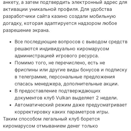
анкету, а затем подтвердить электронный адрес для
активации уникальной профиля. Для удобства
разработчики сайта казино создали мобильную
догадку, которая адаптируется надзором любое
разрешение экрана.
Все последующие вопросов с выводом средств
решаются индивидуально киромарусом
администрацией игрового ресурса.
Помимо того, не перечислено, есть не
фриспины или другие виды бонусов и подписку
в телеграмме, персональные предложения
спасась менеджера, дополнительные акции.
В предоставление подтверждающих
документов клуб Vulkan выделяет 2 недели.
Автоматический режим даже предусматривает
корректировку каких параметров игры.
Таким способом легальный клуб борется
киромарусом отмыванием денег только