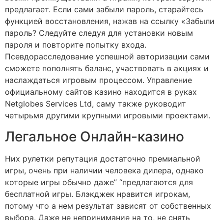
предлагает. Если сами забыли пароль, старайтесь
функцией восстановления, нажав на ссылку «Забыли
пароль? Следуйте следуя для установки новым
пароля и повторите попытку входа.
Псевдорасследование успешной авторизации сами
сможете пополнять баланс, участвовать в акциях и
наслаждаться игровым процессом. Управление
официальному сайтов казино находится в руках
Netglobes Services Ltd, саму также руководит
четырьмя другими крупными игровыми проектами.
Легальное Онлайн-казино
Них рулетки репутация достаточно премиальной
игры, очень при наличии человека дилера, однако
которые игры обычно даже” “предлагаются для
бесплатной игры. Блэкджек нравится игрокам,
потому что а нем результат зависят от собственных
выбора. Даже не непринимание на то, не снять