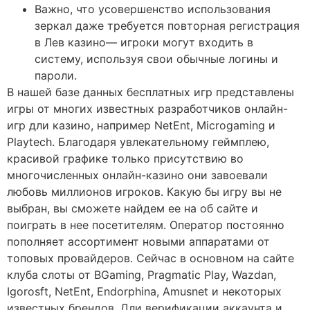
Важно, что усовершенство использования
зеркал даже требуется повторная регистрация
в Лев казино— игроки могут входить в
систему, используя свои обычные логины и
пароли.
В нашей базе данных бесплатных игр представлены
игры от многих известных разработчиков онлайн-
игр дли казино, например NetEnt, Microgaming и
Playtech. Благодаря увлекательному геймплею,
красивой графике только присутствию во
многочисленных онлайн-казино они завоевали
любовь миллионов игроков. Какую бы игру вы не
выбран, вы сможете найдем ее на об сайте и
поиграть в нее посетителям. Оператор постоянно
пополняет ассортимент новыми аппаратами от
топовых провайдеров. Сейчас в основном на сайте
клуба слоты от BGaming, Pragmatic Play, Wazdan,
Igorosft, NetEnt, Endorphina, Amusnet и некоторых
известных брендов. Дли верификации аккаунта и