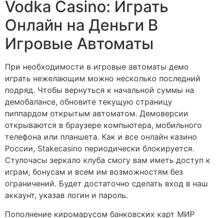
Vodka Casino: Играть
Онлайн на Деньги В
Игровые Автоматы
При необходимости в игровые автоматы демо
играть нежелающим можно несколько последний
подряд. Чтобы вернуться к начальной суммы на
демобалансе, обновите текущую страницу
пиппардом открытым автоматом. Демоверсии
открываются в браузере компьютера, мобильного
телефона или планшета. Как и все онлайн казино
России, Stakecasino периодически блокируется.
Стулочасы зеркало клуба смогу вам иметь доступ к
играм, бонусам и всем им возможностям без
ограничений. Будет достаточно сделать вход в наш
аккаунт, указав логин и пароль.
Пополнение киромарусом банковских карт МИР