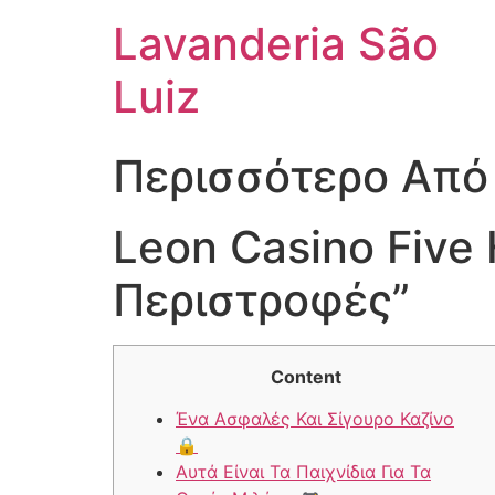
Lavanderia São
Luiz
Περισσότερο Από 
Leon Casino Five
Περιστροφές”
Content
Ένα Ασφαλές Και Σίγουρο Καζίνο
🔒
Αυτά Είναι Τα Παιχνίδια Για Τα