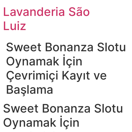
Lavanderia São
Luiz
Sweet Bonanza Slotu
Oynamak İçin
Çevrimiçi Kayıt ve
Başlama
Sweet Bonanza Slotu
Oynamak İçin