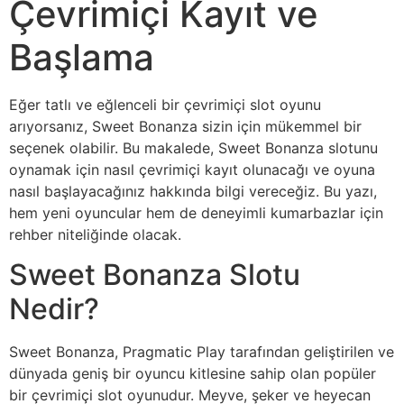
Çevrimiçi Kayıt ve
Başlama
Eğer tatlı ve eğlenceli bir çevrimiçi slot oyunu
arıyorsanız, Sweet Bonanza sizin için mükemmel bir
seçenek olabilir. Bu makalede, Sweet Bonanza slotunu
oynamak için nasıl çevrimiçi kayıt olunacağı ve oyuna
nasıl başlayacağınız hakkında bilgi vereceğiz. Bu yazı,
hem yeni oyuncular hem de deneyimli kumarbazlar için
rehber niteliğinde olacak.
Sweet Bonanza Slotu
Nedir?
Sweet Bonanza, Pragmatic Play tarafından geliştirilen ve
dünyada geniş bir oyuncu kitlesine sahip olan popüler
bir çevrimiçi slot oyunudur. Meyve, şeker ve heyecan