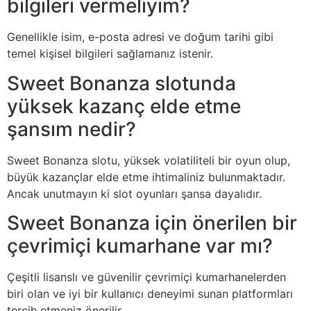
bilgileri vermeliyim?
Genellikle isim, e-posta adresi ve doğum tarihi gibi
temel kişisel bilgileri sağlamanız istenir.
Sweet Bonanza slotunda
yüksek kazanç elde etme
şansım nedir?
Sweet Bonanza slotu, yüksek volatiliteli bir oyun olup,
büyük kazançlar elde etme ihtimaliniz bulunmaktadır.
Ancak unutmayın ki slot oyunları şansa dayalıdır.
Sweet Bonanza için önerilen bir
çevrimiçi kumarhane var mı?
Çeşitli lisanslı ve güvenilir çevrimiçi kumarhanelerden
biri olan ve iyi bir kullanıcı deneyimi sunan platformları
tercih etmeniz önerilir.