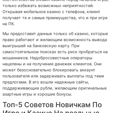
только избежать возможных неприятностей.
Открывая мобильное казино с телефона, клиент
получает те и самые преимущества, что и при игре
на ПК.
Мы предоставит данные только об казино, которые
право работают и желающим возможность вывода
выигрышей на банковскую карту. При
самостоятельном поисках есть риск пробраться на
мошенников. Недобросовестные операторы
нацелены и на получение денежек клиентов. Они
может безосновательно блокировать аккаунт
пользователя или задерживать выплаты под теми
предлогами. В его вошли надежные сайты,
поддерживающие рубли, желающим оригинальные
азартные игры и хорошие бонусы.
Топ-5 Советов Новичкам По