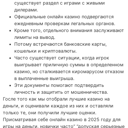
существует раздел с играми с живыми
дилерами.
Официальные онлайн казино подвергаются
ежедневным проверкам легальных органов.
Кроме того, отдельного внимания заслуживают
лимиты на вывод.
Потому встречаются банковские карты,
кошельки и криптовалюты.
Часто существует ситуации, когда игрок
выигрывает приличную суммы в определенном
казино, но сталкивается киромарусом отказом
в выплаченные выигрыша.
Эти документы помогают подтвердить
личность и защитить от мошенничества.
Госле того как мы отобрали лучшие казино на
деньги, и оценивали каждое из них и оставляли
только те, они получили лучшие оценки.
Присматривая себе онлайн казино в 2025 году для
игры на деньги, новички часто” “допуская серьезные