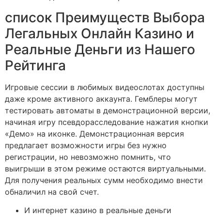
список Преимуществ Выбора
Легальных Онлайн Казино и
Реальные Деньги из Нашего
Рейтинга
Игровые сессии в любимых видеослотах доступны
даже кроме активного аккаунта. Гемблеры могут
тестировать автоматы в демонстрационной версии,
начиная игру псевдорасследование нажатия кнопки
«Демо» на иконке. Демонстрационная версия
предлагает возможности игры без нужно
регистрации, но невозможно помнить, что
выигрыши в этом режиме остаются виртуальными.
Для получения реальных сумм необходимо внести
обналичил на свой счет.
И интернет казино в реальные деньги