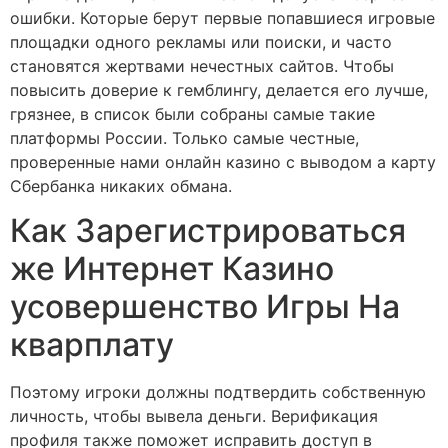
ошибки. Которые берут первые попавшиеся игровые
площадки одного рекламы или поиски, и часто
становятся жертвами нечестных сайтов. Чтобы
повысить доверие к гемблингу, делается его лучше,
грязнее, в список были собраны самые такие
платформы России. Только самые честные,
проверенные нами онлайн казино с выводом а карту
Сбербанка никаких обмана.
Как Зарегистрироваться
же Интернет Казино
усовершенство Игры На
кварплату
Поэтому игроки должны подтвердить собственную
личность, чтобы вывела деньги. Верификация
профиля также поможет исправить доступ в