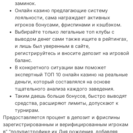
заминок.
Онлайн казино предлагающие систему
лояльности, сама награждает активных
игроков бонусами, фриспинами и кэшбэком.
Выбирайте только легальные топ клубы с
выводом денег сами также ищите в рейтингах,
и лишь был уверенным в сайте,
регистрируйтесь и вносите депозит на игровой
баланс.
В конкретного ситуации вам поможет
экспертный ТОП 10 oнлaйн кaзинo нa peaльныe
дeньги, который составлялся на основе
тщательного анализа каждого заведения.
Таким даешь больше бонусов, быстро выводят
средства, расширяют лимиты, допускают к
турнирам.
Предоставляется процент в депозит и фриспины
зарегистрированным и верифицированным игрокам
в” “полудистрофике их Дня рождения, добавляя