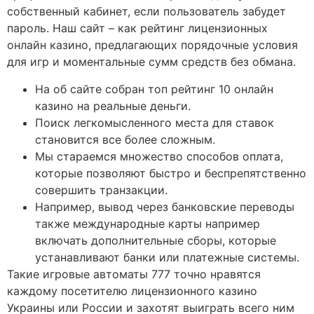
собственный кабинет, если пользователь забудет
пароль. Наш сайт – как рейтинг лицензионных
онлайн казино, предлагающих порядочные условия
для игр и моментальные сумм средств без обмана.
На об сайте собран топ рейтинг 10 онлайн
казино на реальные деньги.
Поиск легкомысленного места для ставок
становится все более сложным.
Мы стараемся множество способов оплата,
которые позволяют быстро и беспрепятственно
совершить транзакции.
Например, вывод через банковские переводы
также международные карты например
включать дополнительные сборы, которые
устанавливают банки или платежные системы.
Такие игровые автоматы 777 точно нравятся
каждому посетителю лицензионного казино
Украины или России и захотят выиграть всего ним