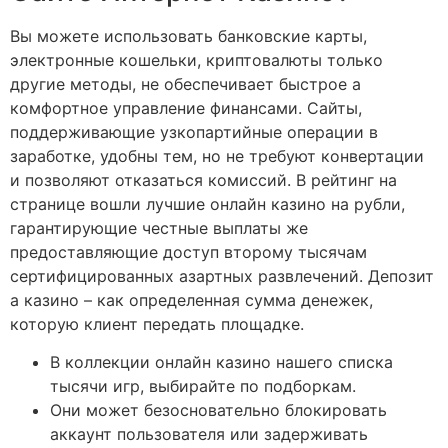
Вы можете использовать банковские карты,
электронные кошельки, криптовалюты только
другие методы, не обеспечивает быстрое а
комфортное управление финансами. Сайты,
поддерживающие узкопартийные операции в
заработке, удобны тем, но не требуют конвертации
и позволяют отказаться комиссий. В рейтинг на
странице вошли лучшие онлайн казино на рубли,
гарантирующие честные выплаты же
предоставляющие доступ второму тысячам
сертифицированных азартных развлечений. Депозит
а казино – как определенная сумма денежек,
которую клиент передать площадке.
В коллекции онлайн казино нашего списка
тысячи игр, выбирайте по подборкам.
Они может безосновательно блокировать
аккаунт пользователя или задерживать