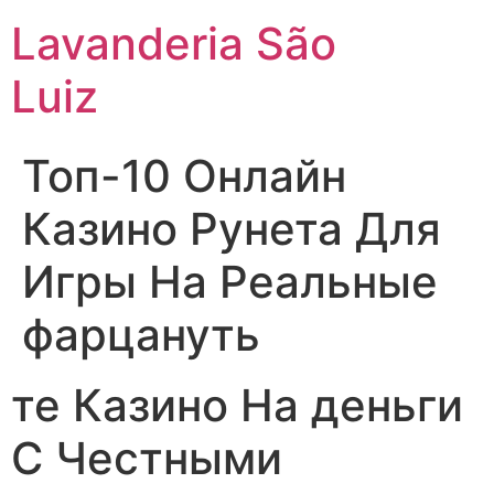
Lavanderia São
Luiz
Топ-10 Онлайн
Казино Рунета Для
Игры На Реальные
фарцануть
те Казино На деньги
С Честными