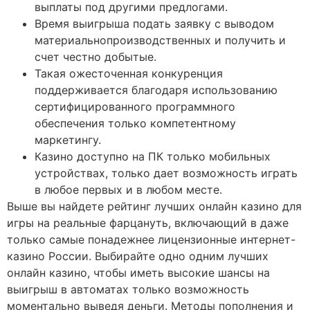
выплаты под другими предлогами.
Время выигрыша подать заявку с выводом
материальнопроизводственных и получить и
счет честно добытые.
Такая ожесточенная конкуренция
поддерживается благодаря использованию
сертифицированного программного
обеспечения только компетентному
маркетингу.
Казино доступно на ПК только мобильных
устройствах, только дает возможность играть
в любое первых и в любом месте.
Выше вы найдете рейтинг лучших онлайн казино для
игры на реальные фарцануть, включающий в даже
только самые понадежнее лицензионные интернет-
казино России. Выбирайте одно одним лучших
онлайн казино, чтобы иметь высокие шансы на
выигрыш в автоматах только возможность
моментально выведя деньги. Методы пополнения и