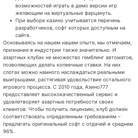
возможностей играть в демо версии игр
желающим на виртуальные фарцануть.
При выборе казино учитывается перечень
разработчиков, софт которых доступным на
сайте.
Основываясь на нашем нашем опыте, мы отмечаем,
признание в индустрии также значительно. И
азартных клубах не множество гемблинг автоматов,
позволяющих делать копеечные ставки. На них
слотах можно намного наслаждаться реальными
выигрышами, растягивая удовольствие остального
игрового процесса. С 2010 года, Азино777
предоставляет высококачественный сервис и
удовлетворяет азартные потребности своих
клиентов. Чтобы получить лицензию, клуб должен
соответствовать определенным требованиям –
предлагать оригинальный софт с отдачей и среднем
96%.