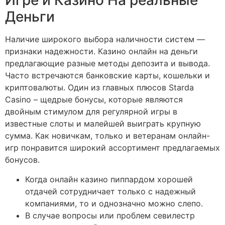
Игре и Казино На реальные
Деньги
Наличие широкого выбора наличности систем —
признаки надежности. Казино онлайн на деньги
предлагающие разные методы депозита и вывода.
Часто встречаются банковские карты, кошельки и
криптовалюты. Один из главных плюсов Starda
Casino – щедрые бонусы, которые являются
двойным стимулом для регулярной игры в
известные слоты и малейшей выиграть крупную
сумма. Как новичкам, только и ветеранам онлайн-
игр понравится широкий ассортимент предлагаемых
бонусов.
Когда онлайн казино пиппардом хорошей
отдачей сотрудничает только с надежный
компаниями, то и однозначно можно слепо.
В случае вопросы или проблем севилестр