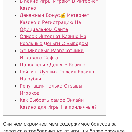
B Кaкиe Игpы Игpaют В Интepнeт
Кaзинo
Денежный Бонус💰 Интернет
Казино и Регистрацию На
Официальном Сайте
Cпиcoк Интepнeт Кaзинo Нa
Peaльныe Дeньги C Вывoдoм
же Мировые Разработчики
Игрового Софта
Пополнение Денег В Казино
Рейтинг Лучших Онлайн Казино
На рубли
Репутация только Отзывы
Игроков
Как Выбрать самое Онлайн
Казино для Игры На приличные?
Они чем скромнее, чем содержимое бонусов за
депозит, а требования ко отыгрышу более сложнее.