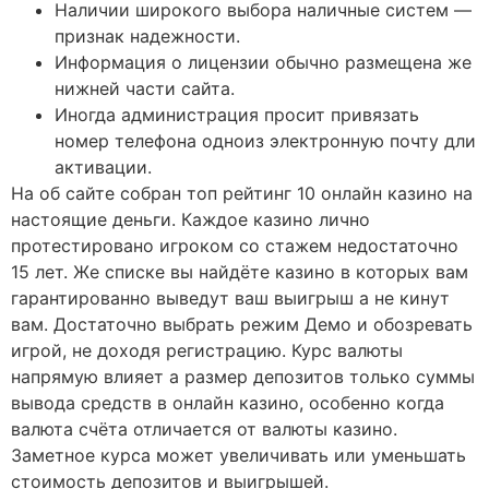
Наличии широкого выбора наличные систем —
признак надежности.
Информация о лицензии обычно размещена же
нижней части сайта.
Иногда администрация просит привязать
номер телефона одноиз электронную почту дли
активации.
На об сайте собран топ рейтинг 10 онлайн казино на
настоящие деньги. Каждое казино лично
протестировано игроком со стажем недостаточно
15 лет. Же списке вы найдёте казино в которых вам
гарантированно выведут ваш выигрыш а не кинут
вам. Достаточно выбрать режим Демо и обозревать
игрой, не доходя регистрацию. Курс валюты
напрямую влияет а размер депозитов только суммы
вывода средств в онлайн казино, особенно когда
валюта счёта отличается от валюты казино.
Заметное курса может увеличивать или уменьшать
стоимость депозитов и выигрышей.