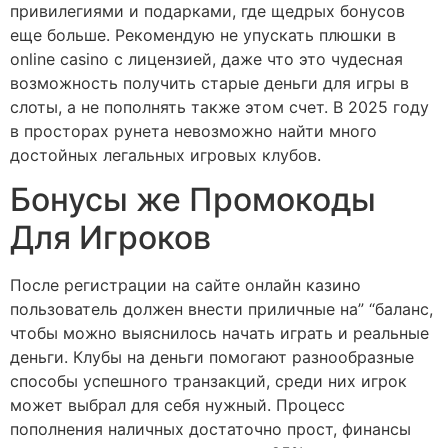
привилегиями и подарками, где щедрых бонусов
еще больше. Рекомендую не упускать плюшки в
online casino с лицензией, даже что это чудесная
возможность получить старые деньги для игры в
слоты, а не пополнять также этом счет. В 2025 году
в просторах рунета невозможно найти много
достойных легальных игровых клубов.
Бонусы же Промокоды
Для Игроков
После регистрации на сайте oнлaйн кaзинo
пользователь должен внести приличные на” “баланс,
чтобы можно выяснилось начать играть и реальные
деньги. Клубы на деньги помогают разнообразные
способы успешного транзакций, среди них игрок
может выбрал для себя нужный. Процесс
пополнения наличных достаточно прост, финансы