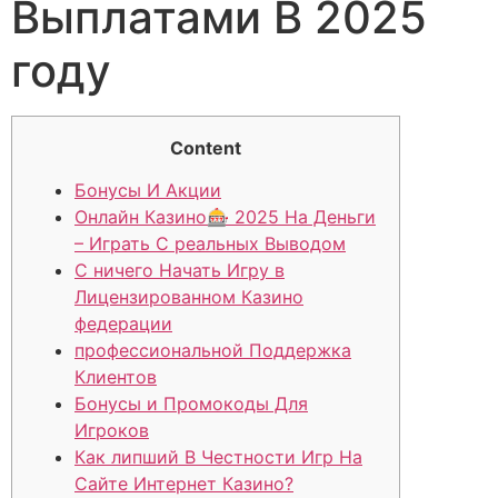
Выплатами В 2025
году
Content
Бонусы И Акции
Онлайн Казино🎰 2025 На Деньги
– Играть С реальных Выводом
С ничего Начать Игру в
Лицензированном Казино
федерации
профессиональной Поддержка
Клиентов
Бонусы и Промокоды Для
Игроков
Как липший В Честности Игр На
Сайте Интернет Казино?