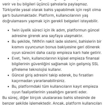
verir ve bu bilgileri üçüncü şahıslarla paylaşmaz.
Türkiye’de yasal olarak bahis yapabilmek için reşit olma
şartı bulunmaktadır. Platform, kullanıcılarının yaş
doğrulamasını yapmak için gerekli belgeleri isteyebilir.
1win üyelik süreci için ilk adım, platformun güncel
adresine girerek ana sayfaya ulaşmaktır.
Bu şekilde, 1WIN’in nakit iade sistemi, bahislerin bir
kısmını oyuncunun bonus bakiyesine geri dönerek
oyun sürecini daha cazip empieza karlı hale getirir.
Evet, 1win, kullanıcılarının kişisel empieza finansal
bilgilerinin güvenliğini sağlamak için gelişmiş SSL
şifreleme teknolojisi kullanır.
Güncel giriş adresini takip ederek, bu fırsatları
kaçırmadan yararlanabilirsiniz.
Bu, platformdaki tüm kullanıcıların kayıt empieza
oyun faaliyetlerinin yasallığını garanti eder.
Bu süreç, diğer birçok uluslararası bahis sitesinde de
benzer şekilde işlemektedir. Ancak, platform kullanıcıları