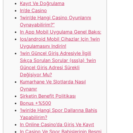
Kayıt Ve Doğrulama
In’de Casino
1win’de Hangi Casino Oyunlarını
Oynayabilirim?”
In App Mobil Uygulama Genel Bakış:
Ios/android Mobil Cihazlar Için 1win
Uygulamasını Indirin!
1win Güncel Giriş Adresiyle İlgili
Sıkça Sorulan Sorular (sss)a) 1win
Güncel Giriş Adresi Sürekli
Değişiyor Mu?
Kumarhane Ve Slotlarda Nasıl
Oynanır
Şirketin Benefit Politikası
Bonus +%500
1win’de Hangi Spor Dallarına Bahis
Yapabilirim?
In Online Casino’da Giriş Ve Kayıt
In Casino Ve Spor Bahislerinin Resmi