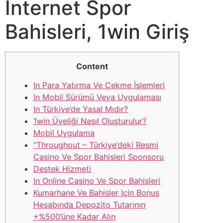
Internet Spor
Bahisleri, 1win Giriş
Content
In Para Yatırma Ve Çekme İşlemleri
In Mobil Sürümü Veya Uygulaması
In Türkiye’de Yasal Mıdır?
1win Üyeliği Nasıl Oluşturulur?
Mobil Uygulama
“Throughout – Türkiye’deki Resmi
Casino Ve Spor Bahisleri Sponsoru
Destek Hizmeti
In Online Casino Ve Spor Bahisleri
Kumarhane Ve Bahisler Için Bonus
Hesabında Depozito Tutarının
+%500’üne Kadar Alın