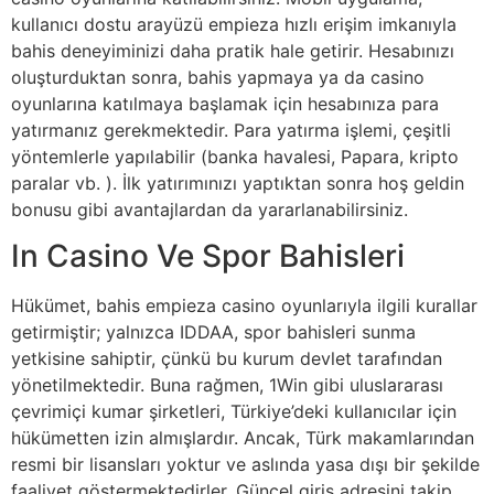
kullanıcı dostu arayüzü empieza hızlı erişim imkanıyla
bahis deneyiminizi daha pratik hale getirir. Hesabınızı
oluşturduktan sonra, bahis yapmaya ya da casino
oyunlarına katılmaya başlamak için hesabınıza para
yatırmanız gerekmektedir. Para yatırma işlemi, çeşitli
yöntemlerle yapılabilir (banka havalesi, Papara, kripto
paralar vb. ). İlk yatırımınızı yaptıktan sonra hoş geldin
bonusu gibi avantajlardan da yararlanabilirsiniz.
In Casino Ve Spor Bahisleri
Hükümet, bahis empieza casino oyunlarıyla ilgili kurallar
getirmiştir; yalnızca IDDAA, spor bahisleri sunma
yetkisine sahiptir, çünkü bu kurum devlet tarafından
yönetilmektedir. Buna rağmen, 1Win gibi uluslararası
çevrimiçi kumar şirketleri, Türkiye’deki kullanıcılar için
hükümetten izin almışlardır. Ancak, Türk makamlarından
resmi bir lisansları yoktur ve aslında yasa dışı bir şekilde
faaliyet göstermektedirler. Güncel giriş adresini takip