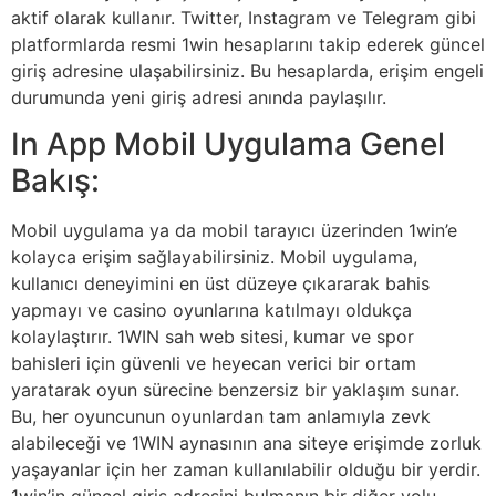
aktif olarak kullanır. Twitter, Instagram ve Telegram gibi
platformlarda resmi 1win hesaplarını takip ederek güncel
giriş adresine ulaşabilirsiniz. Bu hesaplarda, erişim engeli
durumunda yeni giriş adresi anında paylaşılır.
In App Mobil Uygulama Genel
Bakış:
Mobil uygulama ya da mobil tarayıcı üzerinden 1win’e
kolayca erişim sağlayabilirsiniz. Mobil uygulama,
kullanıcı deneyimini en üst düzeye çıkararak bahis
yapmayı ve casino oyunlarına katılmayı oldukça
kolaylaştırır. 1WIN sah web sitesi, kumar ve spor
bahisleri için güvenli ve heyecan verici bir ortam
yaratarak oyun sürecine benzersiz bir yaklaşım sunar.
Bu, her oyuncunun oyunlardan tam anlamıyla zevk
alabileceği ve 1WIN aynasının ana siteye erişimde zorluk
yaşayanlar için her zaman kullanılabilir olduğu bir yerdir.