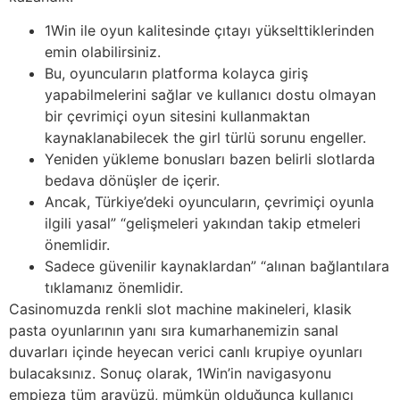
1Win ile oyun kalitesinde çıtayı yükselttiklerinden
emin olabilirsiniz.
Bu, oyuncuların platforma kolayca giriş
yapabilmelerini sağlar ve kullanıcı dostu olmayan
bir çevrimiçi oyun sitesini kullanmaktan
kaynaklanabilecek the girl türlü sorunu engeller.
Yeniden yükleme bonusları bazen belirli slotlarda
bedava dönüşler de içerir.
Ancak, Türkiye’deki oyuncuların, çevrimiçi oyunla
ilgili yasal” “gelişmeleri yakından takip etmeleri
önemlidir.
Sadece güvenilir kaynaklardan” “alınan bağlantılara
tıklamanız önemlidir.
Casinomuzda renkli slot machine makineleri, klasik
pasta oyunlarının yanı sıra kumarhanemizin sanal
duvarları içinde heyecan verici canlı krupiye oyunları
bulacaksınız. Sonuç olarak, 1Win’in navigasyonu
empieza tüm arayüzü, mümkün olduğunca kullanıcı