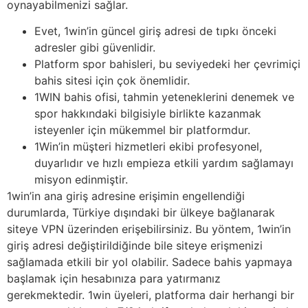
oynayabilmenizi sağlar.
Evet, 1win’in güncel giriş adresi de tıpkı önceki
adresler gibi güvenlidir.
Platform spor bahisleri, bu seviyedeki her çevrimiçi
bahis sitesi için çok önemlidir.
1WIN bahis ofisi, tahmin yeteneklerini denemek ve
spor hakkındaki bilgisiyle birlikte kazanmak
isteyenler için mükemmel bir platformdur.
1Win’in müşteri hizmetleri ekibi profesyonel,
duyarlıdır ve hızlı empieza etkili yardım sağlamayı
misyon edinmiştir.
1win’in ana giriş adresine erişimin engellendiği
durumlarda, Türkiye dışındaki bir ülkeye bağlanarak
siteye VPN üzerinden erişebilirsiniz. Bu yöntem, 1win’in
giriş adresi değiştirildiğinde bile siteye erişmenizi
sağlamada etkili bir yol olabilir. Sadece bahis yapmaya
başlamak için hesabınıza para yatırmanız
gerekmektedir. 1win üyeleri, platforma dair herhangi bir