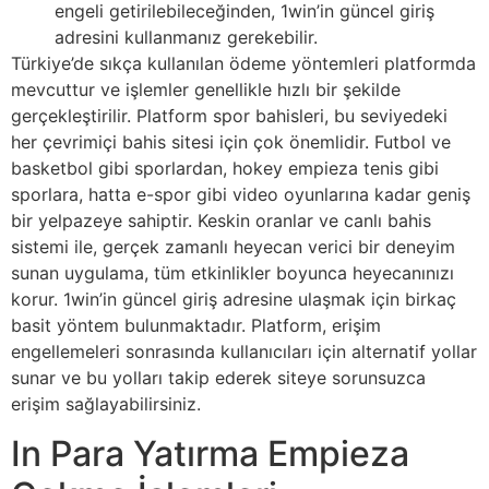
engeli getirilebileceğinden, 1win’in güncel giriş
adresini kullanmanız gerekebilir.
Türkiye’de sıkça kullanılan ödeme yöntemleri platformda
mevcuttur ve işlemler genellikle hızlı bir şekilde
gerçekleştirilir. Platform spor bahisleri, bu seviyedeki
her çevrimiçi bahis sitesi için çok önemlidir. Futbol ve
basketbol gibi sporlardan, hokey empieza tenis gibi
sporlara, hatta e-spor gibi video oyunlarına kadar geniş
bir yelpazeye sahiptir. Keskin oranlar ve canlı bahis
sistemi ile, gerçek zamanlı heyecan verici bir deneyim
sunan uygulama, tüm etkinlikler boyunca heyecanınızı
korur. 1win’in güncel giriş adresine ulaşmak için birkaç
basit yöntem bulunmaktadır. Platform, erişim
engellemeleri sonrasında kullanıcıları için alternatif yollar
sunar ve bu yolları takip ederek siteye sorunsuzca
erişim sağlayabilirsiniz.
In Para Yatırma Empieza