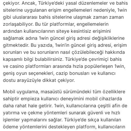
çekiyor. Ancak, Türkiye’deki yasal düzenlemeler ve bahis
sitelerine uygulanan erişim engellemeleri nedeniyle, 1win
gibi uluslararası bahis sitelerine ulaşmak zaman zaman
zorlaşabiliyor. Bu tür platformlar, engellemelerin
ardından kullanıcılarının siteye kesintisiz erişimini
sağlamak adına 1win güncel giriş adresi değişikliklerine
gitmektedir. Bu yazıda, 1win’in güncel giriş adresi, erişim
sorunları ve bu sorunların nasıl çözülebileceği hakkında
kapsamlı bilgi bulabilirsiniz. Türkiye’de çevrimiçi bahis
ve casino platformları arasında hızla popülerleşen 1win,
geniş oyun seçenekleri, cazip bonusları ve kullanıcı
dostu arayüzüyle dikkat çekiyor.
Mobil uygulama, masaüstü sürümündeki tüm özelliklere
sahiptir empieza kullanıcı deneyimini mobil cihazlarda
daha rahat hale getirir. 1win, kullanıcılarına çeşitli afin de
yatırma ve çekme yöntemleri sunarak güvenli ve hızlı
işlemler yapmalarını sağlar. Türkiye’de sıkça kullanılan
ödeme yöntemlerini destekleyen platform, kullanıcıların