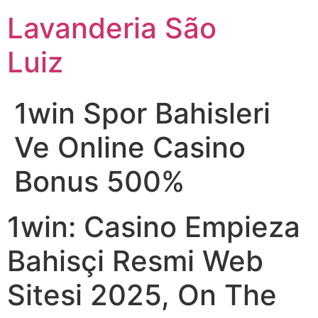
Lavanderia São
Luiz
1win Spor Bahisleri
Ve Online Casino
Bonus 500%
1win: Casino Empieza
Bahisçi Resmi Web
Sitesi 2025, On The