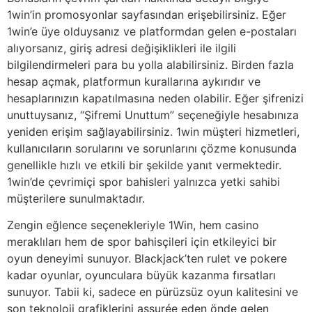
1win’in promosyonlar sayfasından erişebilirsiniz. Eğer
1win’e üye olduysanız ve platformdan gelen e-postaları
alıyorsanız, giriş adresi değişiklikleri ile ilgili
bilgilendirmeleri para bu yolla alabilirsiniz. Birden fazla
hesap açmak, platformun kurallarına aykırıdır ve
hesaplarınızın kapatılmasına neden olabilir. Eğer şifrenizi
unuttuysanız, “Şifremi Unuttum” seçeneğiyle hesabınıza
yeniden erişim sağlayabilirsiniz. 1win müşteri hizmetleri,
kullanıcıların sorularını ve sorunlarını çözme konusunda
genellikle hızlı ve etkili bir şekilde yanıt vermektedir.
1win’de çevrimiçi spor bahisleri yalnızca yetki sahibi
müşterilere sunulmaktadır.
Zengin eğlence seçenekleriyle 1Win, hem casino
meraklıları hem de spor bahisçileri için etkileyici bir
oyun deneyimi sunuyor. Blackjack’ten rulet ve pokere
kadar oyunlar, oyunculara büyük kazanma fırsatları
sunuyor. Tabii ki, sadece en pürüzsüz oyun kalitesini ve
son teknoloji grafiklerini assurée eden önde gelen