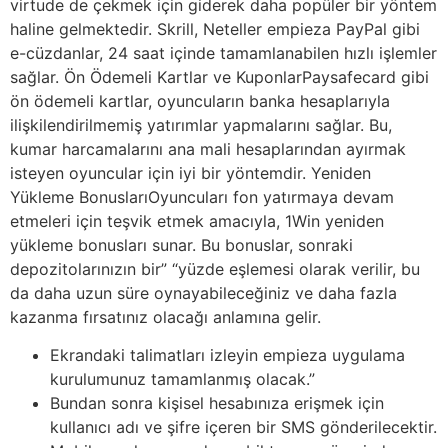
virtude de çekmek için giderek daha popüler bir yöntem
haline gelmektedir. Skrill, Neteller empieza PayPal gibi
e-cüzdanlar, 24 saat içinde tamamlanabilen hızlı işlemler
sağlar. Ön Ödemeli Kartlar ve KuponlarPaysafecard gibi
ön ödemeli kartlar, oyuncuların banka hesaplarıyla
ilişkilendirilmemiş yatırımlar yapmalarını sağlar. Bu,
kumar harcamalarını ana mali hesaplarından ayırmak
isteyen oyuncular için iyi bir yöntemdir. Yeniden
Yükleme BonuslarıOyuncuları fon yatırmaya devam
etmeleri için teşvik etmek amacıyla, 1Win yeniden
yükleme bonusları sunar. Bu bonuslar, sonraki
depozitolarınızın bir” “yüzde eşlemesi olarak verilir, bu
da daha uzun süre oynayabileceğiniz ve daha fazla
kazanma fırsatınız olacağı anlamına gelir.
Ekrandaki talimatları izleyin empieza uygulama
kurulumunuz tamamlanmış olacak.”
Bundan sonra kişisel hesabınıza erişmek için
kullanıcı adı ve şifre içeren bir SMS gönderilecektir.