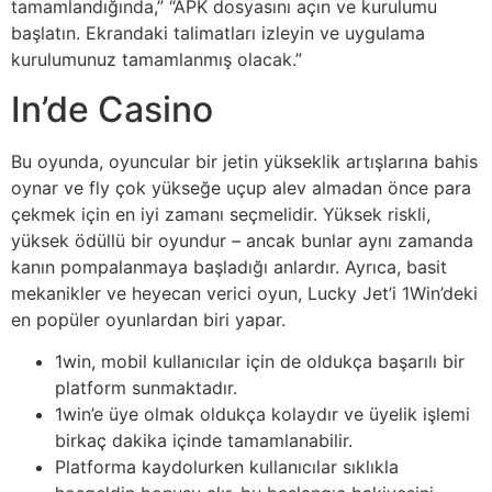
tamamlandığında,” “APK dosyasını açın ve kurulumu
başlatın. Ekrandaki talimatları izleyin ve uygulama
kurulumunuz tamamlanmış olacak.”
In’de Casino
Bu oyunda, oyuncular bir jetin yükseklik artışlarına bahis
oynar ve fly çok yükseğe uçup alev almadan önce para
çekmek için en iyi zamanı seçmelidir. Yüksek riskli,
yüksek ödüllü bir oyundur – ancak bunlar aynı zamanda
kanın pompalanmaya başladığı anlardır. Ayrıca, basit
mekanikler ve heyecan verici oyun, Lucky Jet’i 1Win’deki
en popüler oyunlardan biri yapar.
1win, mobil kullanıcılar için de oldukça başarılı bir
platform sunmaktadır.
1win’e üye olmak oldukça kolaydır ve üyelik işlemi
birkaç dakika içinde tamamlanabilir.
Platforma kaydolurken kullanıcılar sıklıkla