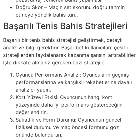
Doğru Skor – Maçın set skorunu doğru tahmin
etmeye yönelik bahis türü.
Başarılı Tenis Bahis Stratejileri
Başarılı bir tenis bahis stratejisi geliştirmek, detaylı
analiz ve bilgi gerektirir. Başaribet kullanıcıları, çeşitli
stratejilerden faydalanarak kazanma şansını artırabilirler.
İşte dikkate almanız gereken bazı stratejiler:
Oyuncu Performans Analizi: Oyuncuların geçmiş
performanslarına ve karşılıklı rekabetlerine dayalı
analizler yapın.
Kort Yüzeyi Etkisi: Oyuncunun hangi kort
yüzeyinde daha iyi performans göstereceğini
değerlendirin.
Sakatlık ve Form Durumu: Oyuncunun güncel
fiziksel durumu ve maç öncesi formunu göz
önünde bulundurun.