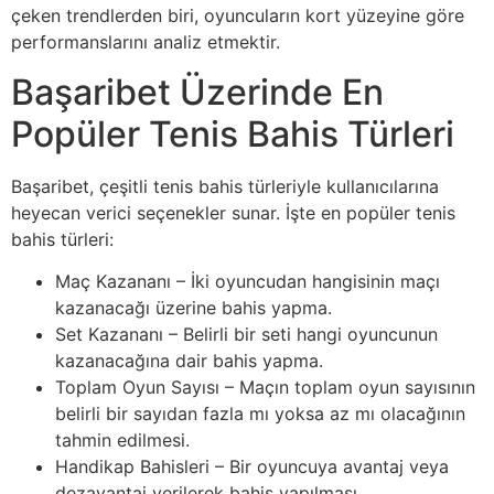
çeken trendlerden biri, oyuncuların kort yüzeyine göre
performanslarını analiz etmektir.
Başaribet Üzerinde En
Popüler Tenis Bahis Türleri
Başaribet, çeşitli tenis bahis türleriyle kullanıcılarına
heyecan verici seçenekler sunar. İşte en popüler tenis
bahis türleri:
Maç Kazananı – İki oyuncudan hangisinin maçı
kazanacağı üzerine bahis yapma.
Set Kazananı – Belirli bir seti hangi oyuncunun
kazanacağına dair bahis yapma.
Toplam Oyun Sayısı – Maçın toplam oyun sayısının
belirli bir sayıdan fazla mı yoksa az mı olacağının
tahmin edilmesi.
Handikap Bahisleri – Bir oyuncuya avantaj veya
dezavantaj verilerek bahis yapılması.