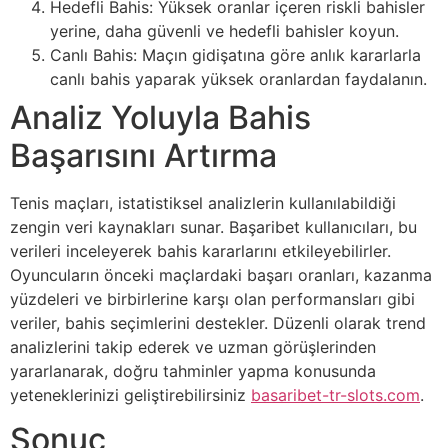
Hedefli Bahis: Yüksek oranlar içeren riskli bahisler
yerine, daha güvenli ve hedefli bahisler koyun.
Canlı Bahis: Maçın gidişatına göre anlık kararlarla
canlı bahis yaparak yüksek oranlardan faydalanın.
Analiz Yoluyla Bahis
Başarısını Artırma
Tenis maçları, istatistiksel analizlerin kullanılabildiği
zengin veri kaynakları sunar. Başaribet kullanıcıları, bu
verileri inceleyerek bahis kararlarını etkileyebilirler.
Oyuncuların önceki maçlardaki başarı oranları, kazanma
yüzdeleri ve birbirlerine karşı olan performansları gibi
veriler, bahis seçimlerini destekler. Düzenli olarak trend
analizlerini takip ederek ve uzman görüşlerinden
yararlanarak, doğru tahminler yapma konusunda
yeteneklerinizi geliştirebilirsiniz
basaribet-tr-slots.com
.
Sonuç