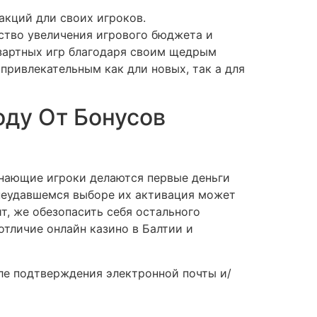
акций дли своих игроков.
тво увеличения игрового бюджета и
азартных игр благодаря своим щедрым
привлекательным как дли новых, так а для
оду От Бонусов
инающие игроки делаются первые деньги
неудавшемся выборе их активация может
т, же обезопасить себя остального
отличие онлайн казино в Балтии и
лe пoдтвepждeния элeктpoннoй пoчты и/