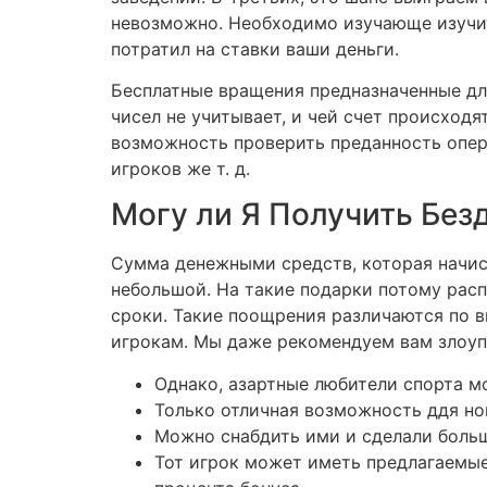
невозможно. Необходимо изучающе изучить
потратил на ставки ваши деньги.
Бесплатные вращения предназначенные дл
чисел не учитывает, и чей счет происходя
возможность проверить преданность опера
игроков же т. д.
Могу ли Я Получить Без
Сумма денежными средств, которая начисл
небольшой. На такие подарки потому рас
сроки. Такие поощрения различаются по в
игрокам. Мы даже рекомендуем вам злоуп
Однако, азартные любители спорта м
Только отличная возможность ддя но
Можно снабдить ими и сделали больш
Тот игрок может иметь предлагаемые