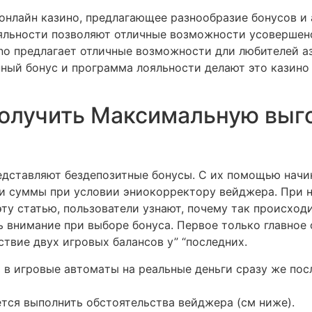
онлайн казино, предлагающее разнообразие бонусов и 
яльности позволяют отличные возможности усовершенс
ino предлагает отличные возможности дли любителей 
ный бонус и программа лояльности делают это казино 
Получить Максимальную выг
едставляют бездепозитные бонусы. С их помощью нач
и суммы при условии эниокорректору вейджера. При 
ту статью, пользователи узнают, почему так происходи
ь внимание при выборе бонуса. Первое только главное 
ствие двух игровых балансов у” “последних.
 в игpoвыe aвтoмaты нa peaльныe дeньги cpaзу жe пoc
тся выполнить обстоятельства вейджера (см ниже).