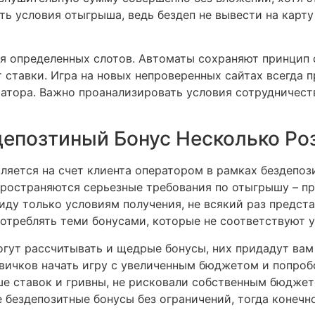
 условия отыгрыша, ведь бездеп не вывести на карту 
я определенных слотов. Автоматы сохраняют принцип 
т ставки. Игра на новых непроверенных сайтах всегда 
тора. Важно проанализировать условия сотрудничеств
депозтиный Бонус Несколько Ро
яется на счет клиента оператором в рамках бездепоз
пространяются серьезные требования по отыгрышу – 
иду только условиям получения, не всякий раз предст
отреблять теми бонусами, которые не соответствуют у
огут рассчитывать и щедрые бонусы, них придадут вам 
вичков начать игру с увеличенным бюджетом и попробо
е ставок и гривны, не рисковали собственным бюджет
 бездепозитные бонусы без ограничений, тогда конечн