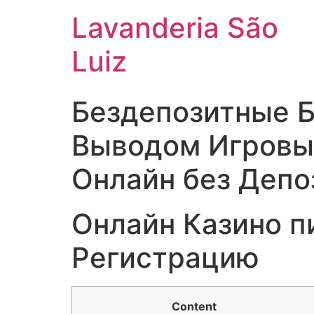
Lavanderia São
Luiz
Бездепозитные Б
Выводом Игровы
Онлайн без Депо
Онлайн Казино п
Регистрацию ️
Content