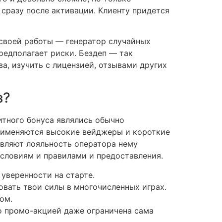
сразу после активации. Клиенту придется
своей работы — генератор случайных
предполагает риски. Бездеп ― так
а, изучить с лицензией, отзывами других
з?
итного бонуса являлись обычно
применяются высокие вейджеры и короткие
авляют лояльность оператора нему
словиям и правилами и предоставления.
уверенности на старте.
вать твои силы в многочисленных играх.
ом.
о промо-акцией даже ограничена сама