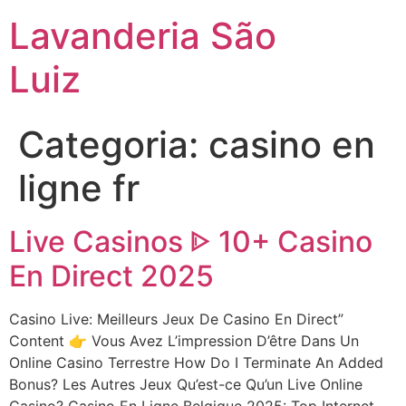
Lavanderia São
Luiz
Categoria:
casino en
ligne fr
Live Casinos ᐈ 10+ Casino
En Direct 2025
Casino Live: Meilleurs Jeux De Casino En Direct”
Content 👉 Vous Avez L’impression D’être Dans Un
Online Casino Terrestre How Do I Terminate An Added
Bonus? Les Autres Jeux Qu’est-ce Qu’un Live Online