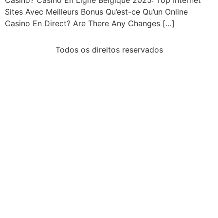
Casino? Casino En Ligne Belgique 2025: Top Internet
Sites Avec Meilleurs Bonus Qu’est-ce Qu’un Online
Casino En Direct? Are There Any Changes […]
Todos os direitos reservados