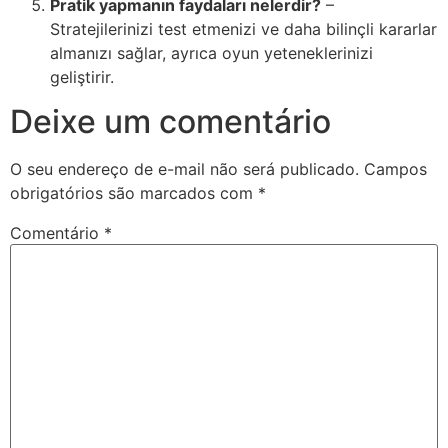
Pratik yapmanın faydaları nelerdir?
–
Stratejilerinizi test etmenizi ve daha bilinçli kararlar
almanızı sağlar, ayrıca oyun yeteneklerinizi
geliştirir.
Deixe um comentário
O seu endereço de e-mail não será publicado.
Campos
obrigatórios são marcados com
*
Comentário
*