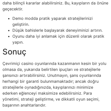
daha bilinçli kararlar alabilirsiniz. Bu, kayıpların da önüne
geçecektir.
Demo modda pratik yaparak stratejilerinizi
geliştirin.
Düşük bahislerle başlayarak deneyiminizi artırın.
Oyunu daha iyi anlamak için düzenli olarak pratik
yapın.
Sonuç
Çevrimiçi casino oyunlarında kazanmanın kesin bir yolu
olmasa da, yukarıda belirtilen ipuçları ve stratejilerle
şansınızı artırabilirsiniz. Unutmayın, şans oyunlarında
herhangi bir garanti bulunmamaktadır; ancak doğru
stratejilerle oynadığınızda, kayıplarınızı minimize
ederken eğlenceyi maksimize edebilirsiniz. Para
yönetimi, strateji geliştirme, ve dikkatli oyun seçimi,
başarının anahtarlarıdır.