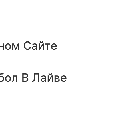
ном Сайте
бол В Лайве