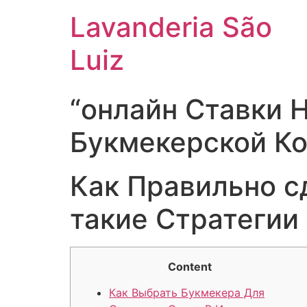
Lavanderia São
Luiz
“онлайн Ставки 
Букмекерской Ко
Как Правильно с
такие Стратегии
Content
Как Выбрать Букмекера Для