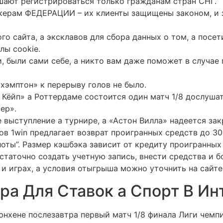
шают регистрироваться только гражданам стран СНГ.
керам ФЕДЕРАЦИИ – их клиенты защищены законом, и з
го сайта, а эксклавов для сбора данных о том, а пос
лы cookie.
и, были сами себе, а никто вам даже поможет в случае
хэмптон» к перерыву голов не было.
 Кёйп» а Роттердаме состоится один матч 1/8 дослуша
ер».
выступление а турнире, а «Астон Вилла» надеется зак
ов 1win предлагает возврат проигранных средств до 3
оты”. Размер кэшбэка зависит от кредиту проигранных
статочно создать учетную запись, внести средства и б
и играх, а условия отыгрыша можно уточнить на сайте
ра Для Ставок а Спорт В Ин
юнхене послезавтра первый матч 1/8 финала Лиги чемп