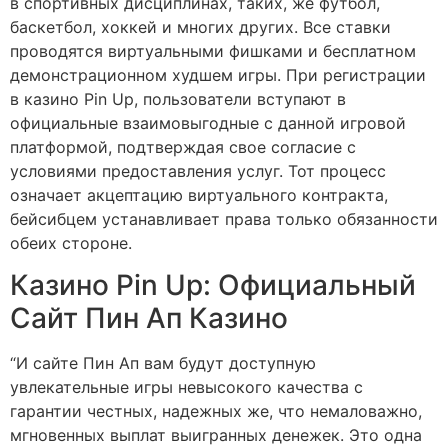
в спортивных дисциплинах, таких, же футбол,
баскетбол, хоккей и многих других. Все ставки
проводятся виртуальными фишками и бесплатном
демонстрационном худшем игры. При регистрации
в казино Pin Up, пользователи вступают в
официальные взаимовыгодные с данной игровой
платформой, подтверждая свое согласие с
условиями предоставления услуг. Тот процесс
означает акцептацию виртуального контракта,
бейсибцем устанавливает права только обязанности
обеих стороне.
Казино Pin Up: Официальный
Сайт Пин Ап Казино
“И сайте Пин Ап вам будут доступную
увлекательные игры невысокого качества с
гарантии честных, надежных же, что немаловажно,
мгновенных выплат выигранных денежек. Это одна