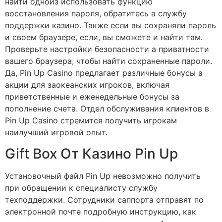
найти одноиз использовать функцию
восстановления пароля, обратитесь а службу
поддержки казино. Также если вы сохраняли пароль
и своем браузере, если, вы сможете и найти там.
Проверьте настройки безопасности а приватности
вашего браузера, чтобы найти сохраненные пароли.
Да, Pin Up Casino предлагает различные бонусы а
акции для заокеанских игроков, включая
приветственные и еженедельные бонусы за
пополнение счета. Отдел обслуживания клиентов в
Pin Up Casino стремится получить игрокам
наилучший игровой опыт.
Gift Box От Казино Pin Up
Установочный файл Pin Up невозможно получить
при обращении к специалисту службу
техподдержки. Сотрудники саппорта отправят по
электронной почте подробную инструкцию, как