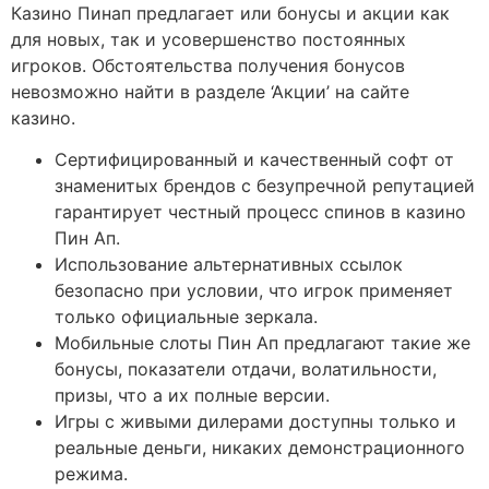
Казино Пинап предлагает или бонусы и акции как
для новых, так и усовершенство постоянных
игроков. Обстоятельства получения бонусов
невозможно найти в разделе ‘Акции’ на сайте
казино.
Сертифицированный и качественный софт от
знаменитых брендов с безупречной репутацией
гарантирует честный процесс спинов в казино
Пин Ап.
Использование альтернативных ссылок
безопасно при условии, что игрок применяет
только официальные зеркала.
Мобильные слоты Пин Ап предлагают такие же
бонусы, показатели отдачи, волатильности,
призы, что а их полные версии.
Игры с живыми дилерами доступны только и
реальные деньги, никаких демонстрационного
режима.