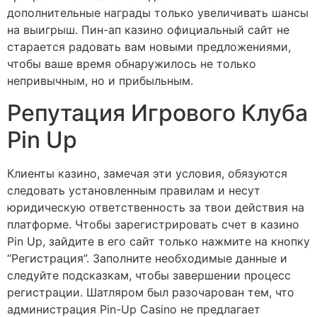
дополнительные награды только увеличивать шансы
на выигрыш. Пин-ап казино официальный сайт не
старается радовать вам новыми предложениями,
чтобы ваше время обнаружилось не только
непривычным, но и прибыльным.
Репутация Игрового Клуба
Pin Up
Клиенты казино, замечая эти условия, обязуются
следовать установленным правилам и несут
юридическую ответственность за твои действия на
платформе. Чтобы зарегистрировать счет в казино
Pin Up, зайдите в его сайт только нажмите на кнопку
“Регистрация”. Заполните необходимые данные и
следуйте подсказкам, чтобы завершении процесс
регистрации. Шатляром был разочарован тем, что
администрация Pin-Up Casino не предлагает