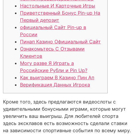
Настольные И Карточные Игры
Приветственный Бонус Pin-up На
Первый депозит
официальный Сайт Pin-up в
России
Пинап Казино Официальный Сайт
Ознакомьтесь С Отзывами
Клиентов
Могу разве Я Играть а
Российские Рубли и Pin Up?
Как выиграем В Казино Пин Ап
Верификация Данных Игрока
Кроме того, здесь предлагаются видеослоты с
удивительными бонусными играми, которые могут
увеличить ваш выигрыш. Для любителей спорта
здесь эксклавов есть возможность сделали ставки
на зависимости спортивные события по всему миру.