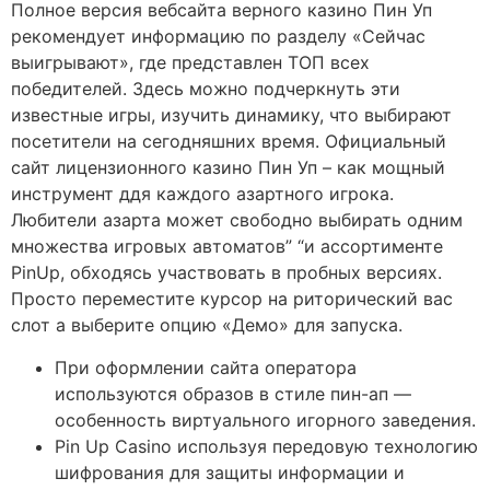
Полное версия вебсайта верного казино Пин Уп
рекомендует информацию по разделу «Сейчас
выигрывают», где представлен ТОП всех
победителей. Здесь можно подчеркнуть эти
известные игры, изучить динамику, что выбирают
посетители на сегодняшних время. Официальный
сайт лицензионного казино Пин Уп – как мощный
инструмент ддя каждого азартного игрока.
Любители азарта может свободно выбирать одним
множества игровых автоматов” “и ассортименте
PinUp, обходясь участвовать в пробных версиях.
Просто переместите курсор на риторический вас
слот а выберите опцию «Демо» для запуска.
При оформлении сайта оператора
используются образов в стиле пин-ап —
особенность виртуального игорного заведения.
Pin Up Casino используя передовую технологию
шифрования для защиты информации и