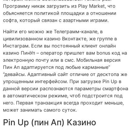
Программу никак загрузить из Play Market, что
объясняется политикой площадки а отношении
софта, который связан с азартными играми.
Найти его можно же Телеграмм-канале, в
цивилизованном казино Вконтакте, же группе в
Инстаграм. Если вы постоянный клиент онлайн
казино ПинУп – оператор пришлет вам bonus код на
электронную почту или в смс. Мобильная версия
Пин Ап адаптируется под любые карманные”
“девайсы. Адаптивный сайт отличие от десктопа же
упрощенным интерфейсом. При загрузке Pin Up в
данной версии распознаются параметры смартфона
в автоматическом режиме, чтоб подстроится под
него. Первая транзакция всегда проходит меньше,
может занимать самого суток.
Pin Up (пин Ап) Казино