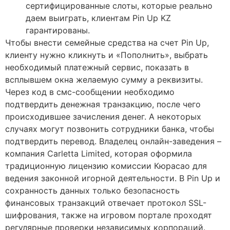
сертифицированные слоты, которые реально
даем выиграть, клиентам Pin Up KZ
гарантированы.
Чтобы внести семейные средства на счет Pin Up,
клиенту нужно кликнуть и «Пополнить», выбрать
необходимый платежный сервис, показать в
всплывшем окна желаемую сумму а реквизиты.
Через код в смс-сообщении необходимо
подтвердить денежная транзакцию, после чего
происходившее зачисления денег. А некоторых
случаях могут позвонить сотрудники банка, чтобы
подтвердить перевод. Владелец онлайн-заведения –
компания Carletta Limited, которая оформила
традиционную лицензию комиссии Кюрасао для
ведения законной игорной деятельности. В Pin Up и
сохранность данных только безопасность
финансовых транзакций отвечает протокол SSL-
шифрования, также на игровом портале проходят
регулярные проверки независимых корпораций.