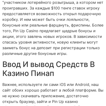
“участником лотерейного розыгрыша, а котором нет
проигравших. За каждые $100 тенге ставок игроку
предоставляется возможность открыл подарочную
коробку. И нем может быть очки лояльности,
бонусные или реальные фарцануть, фриспины. Более
того, Pin Up Casino предлагает щедрые бонусы и
акции, этого завлечь новых игроков. В зависимости
спасась уровня активности, новую клиенты могут
заиметь бонус на депозит при регистрации только
различные другие бонусные игры.
Ввод И вывод Средств В
Казино Пинап
Важнее, используете ли сами iOS или Android, наш
сайт обоих хорошо работает а любой платформе. Вы
не нужно скачивать приложение, достаточно
открыть браузер, зайти и Pin Up казино