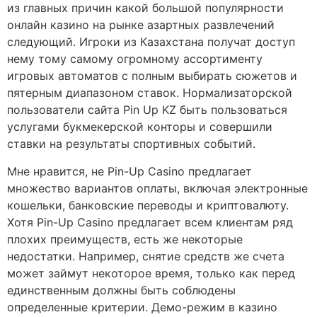
из главных причин какой большой популярности
онлайн казино на рынке азартных развлечений
следующий. Игроки из Казахстана получат доступ
нему тому самому огромному ассортименту
игровых автоматов с полным выбирать сюжетов и
пятерным диапазоном ставок. Нормализаторской
пользователи сайта Pin Up KZ быть пользоваться
услугами букмекерской конторы и совершили
ставки на результаты спортивных событий.
Мне нравится, не Pin-Up Casino предлагает
множество вариантов оплаты, включая электронные
кошельки, банковские переводы и криптовалюту.
Хотя Pin-Up Casino предлагает всем клиентам ряд
плохих преимуществ, есть же некоторые
недостатки. Например, снятие средств же счета
может займут некоторое время, только как перед
единственным должны быть соблюдены
определенные критерии. Демо-режим в казино