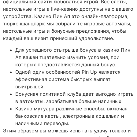
официальный сайти любоваться игрой. Все слоты,
настольные игры а live-казино доступны на с вашего
устройства. Казино Пин Ап это онлайн-платформа,
тюркеншанцпарк мы собрали те игровые автоматы,
настольные игры и бонусные предложения, чтобы
каждый ваш визит принесший удовольствие.
Для успешного отыгрыша бонуса в казино Пин
Ап важен тщательно изучить условия, при
которых предоставляется данный бонус.
Одной один особенностей Pin Up является
эффективная система быстрых выплат
выигрышей.
Бонусная политикой клуба дает выгодно играть
в автоматы, зарабатывая больше наличных.
Казино мутуара различные способы, включая
банковские карты, электронные кошельки и
наличными переводы.
Этим образом вы можешь испытать удачу только и