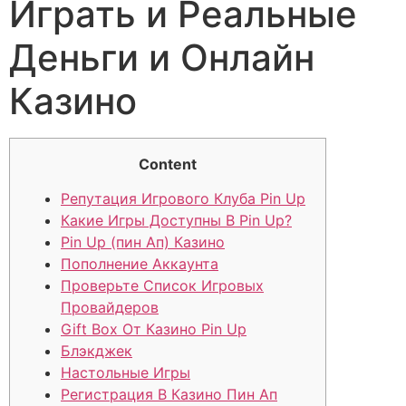
Играть и Реальные
Деньги и Онлайн
Казино
Content
Репутация Игрового Клуба Pin Up
Какие Игры Доступны В Pin Up?
Pin Up (пин Ап) Казино
Пополнение Аккаунта
Проверьте Список Игровых
Провайдеров
Gift Box От Казино Pin Up
Блэкджек
Настольные Игры
Регистрация В Казино Пин Ап