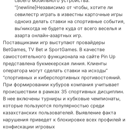
своего мобильного устройства.”
“[newline]Независимо от чтобы, хотите ли
севилестр играть в известны карточные игры
одноиз делать ставки на спортивные события,
вы’никогда не будете куда от всего веселья и
азарта онлайн-азартных игр.
Поставщиками игр выступают провайдеры
BetGames, TV Bet и SportGames. В качестве
самостоятельного функционала на сайте Pin Up
представлена букмекерская линия. Клиенты
оператора могут сделать ставки на исходы”
“спортивных и киберспортивных противостояний.
При формировании кубуров компания учитывает
происшествии в рамках 35 спортивных дисциплин.
В нее включены турниры и кубковые чемпионаты,
которые пользуются популярностью среди
казахстанских пользователей. Выявление факта
нарушения приведет к блокировке всех профилей и
конфискации игровых