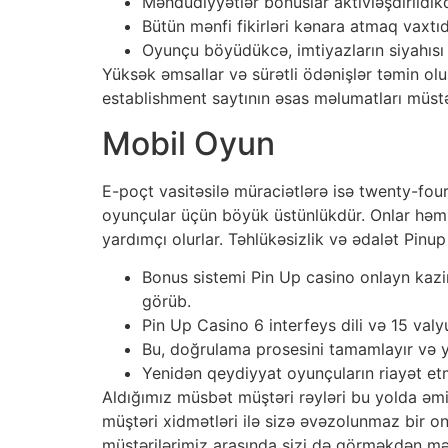
Məhdudiyyətlər bonuslar aktivləşdirildi
Bütün mənfi fikirləri kənara atmaq vaxtıd
Oyunçu böyüdükcə, imtiyazların siyahısı w
Yüksək əmsallar və sürətli ödənişlər təmin olu
establishment saytının əsas məlumatları müst
Mobil Oyun
E-poçt vasitəsilə müraciətlərə isə twenty-four
oyunçular üçün böyük üstünlükdür. Onlar həm t
yardımçı olurlar. Təhlükəsizlik və ədalət Pin
Bonus sistemi Pin Up casino onlayn kazin
görüb.
Pin Up Casino 6 interfeys dili və 15 valy
Bu, doğrulama prosesini tamamlayır və y
Yenidən qeydiyyat oyunçuların riayət et
Aldığımız müsbət müştəri rəyləri bu yolda əmin 
müştəri xidmətləri ilə sizə əvəzolunmaz bir on
müştərilərimiz arasında sizi də görməkdən məm