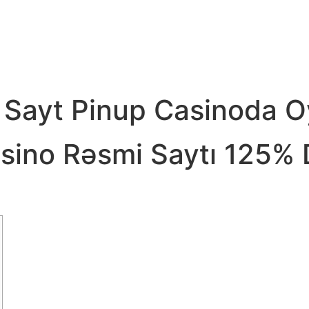
 Sayt Pinup Casinoda O
asino Rəsmi Saytı 125%