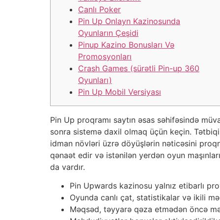
Canlı Poker
Pin Up Onlayn Kazinosunda
Oyunların Çeşidi
Pinup Kazino Bonusları Və
Promosyonları
Crash Games (sürətli Pin-up 360
Oyunları)
Pin Up Mobil Versiyası
Pin Up proqramı saytın əsas səhifəsində müva
sonra sistemə daxil olmaq üçün keçin. Tətbiqi
idman növləri üzrə döyüşlərin nəticəsini pro
qənaət edir və istənilən yerdən oyun maşınlar
da vardır.
Pin Upwards kazinosu yalnız etibarlı pr
Oyunda canlı çat, statistikalar və ikili 
Məqsəd, təyyarə qəza etmədən öncə mər