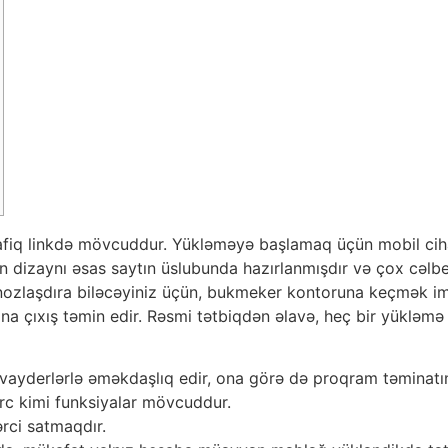
fiq linkdə mövcuddur. Yükləməyə başlamaq üçün mobil cihaz
n dizaynı əsas saytın üslubunda hazırlanmışdır və çox cəlb
qnozlaşdıra biləcəyiniz üçün, bukmeker kontoruna keçmək im
ına çıxış təmin edir. Rəsmi tətbiqdən əlavə, heç bir yükləm
ovayderlərlə əməkdaşlıq edir, ona görə də proqram təminatın
mərc kimi funksiyalar mövcuddur.
ci satmaqdır.