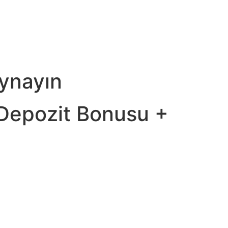
ynayın
 Depozit Bonusu +