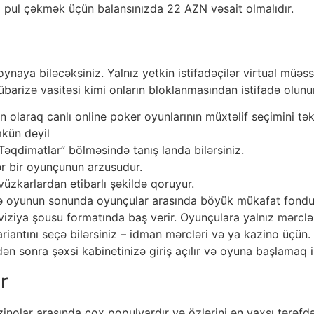
 pul çəkmək üçün balansınızda 22 AZN vəsait olmalıdır.
 oynaya biləcəksiniz. Yalnız yetkin istifadəçilər virtual mü
 mübarizə vasitəsi kimi onların bloklanmasından istifadə olunur
laraq canlı online poker oyunlarının müxtəlif seçimini təkli
kün deyil
“Təqdimatlar” bölməsində tanış landa bilərsiniz.
r bir oyunçunun arzusudur.
vüzkarlardan etibarlı şəkildə qoruyur.
 və oyunun sonunda oyunçular arasında böyük mükafat fondu 
eviziya şousu formatında baş verir. Oyunçulara yalnız mərc
iantını seçə bilərsiniz – idman mərcləri və ya kazino üçün.
ən sonra şəxsi kabinetinizə giriş açılır və oyuna başlamaq i
r
nolar arasında çox populyardır və özlərini ən yaxşı tərəfd