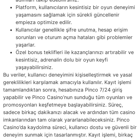
Platform, kullanıcıların kesintisiz bir oyun deneyimi
yaşamasını sağlamak için sürekli güncellenir
empieza optimize edilir.
Kullanıcılar genellikle şifre unutma, hesap erişim
sorunları ve oturum açma hataları gibi problemler
yaşarlar.
Özel bonus teklifleri ile kazançlarınızı artırabilir ve
kesintisiz, adrenalin dolu bir oyun keyfi
yaşayabilirsiniz.
Bu veriler, kullanıcı deneyimini kişiselleştirmek ve yasal
gereklilikleri karşılamak amacıyla kullanılır. Kayıt işlemi
tamamlandıktan sonra, hesabınıza Pinco 7/24 giriş
yapabilir ve Pinco Casino’nun sunduğu tüm oyunları ve
promosyonları keşfetmeye başlayabilirsiniz. Süreç,
sadece birkaç dakikanızı alacak ve ardından tüm casino
imkanlarından tam olarak yararlanabileceksiniz. Pinco
Casino’da kaydolma süreci, kullanıcı dostu ve güvenli bir
deneyim sunmak için tasarlanmıştır. Kayıt işlemi, birkaç