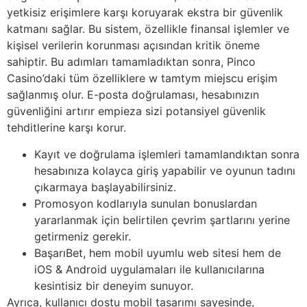
yetkisiz erişimlere karşı koruyarak ekstra bir güvenlik
katmanı sağlar. Bu sistem, özellikle finansal işlemler ve
kişisel verilerin korunması açısından kritik öneme
sahiptir. Bu adımları tamamladıktan sonra, Pinco
Casino’daki tüm özelliklere w tamtym miejscu erişim
sağlanmış olur. E-posta doğrulaması, hesabınızın
güvenliğini artırır empieza sizi potansiyel güvenlik
tehditlerine karşı korur.
Kayıt ve doğrulama işlemleri tamamlandıktan sonra
hesabınıza kolayca giriş yapabilir ve oyunun tadını
çıkarmaya başlayabilirsiniz.
Promosyon kodlarıyla sunulan bonuslardan
yararlanmak için belirtilen çevrim şartlarını yerine
getirmeniz gerekir.
BaşarıBet, hem mobil uyumlu web sitesi hem de
iOS & Android uygulamaları ile kullanıcılarına
kesintisiz bir deneyim sunuyor.
Ayrıca, kullanıcı dostu mobil tasarımı sayesinde,