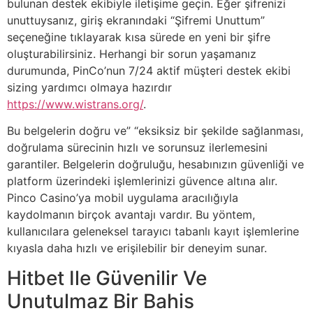
bulunan destek ekibiyle iletişime geçin. Eğer şifrenizi
unuttuysanız, giriş ekranındaki “Şifremi Unuttum”
seçeneğine tıklayarak kısa sürede en yeni bir şifre
oluşturabilirsiniz. Herhangi bir sorun yaşamanız
durumunda, PinCo’nun 7/24 aktif müşteri destek ekibi
sizing yardımcı olmaya hazırdır
https://www.wistrans.org/
.
Bu belgelerin doğru ve” “eksiksiz bir şekilde sağlanması,
doğrulama sürecinin hızlı ve sorunsuz ilerlemesini
garantiler. Belgelerin doğruluğu, hesabınızın güvenliği ve
platform üzerindeki işlemlerinizi güvence altına alır.
Pinco Casino’ya mobil uygulama aracılığıyla
kaydolmanın birçok avantajı vardır. Bu yöntem,
kullanıcılara geleneksel tarayıcı tabanlı kayıt işlemlerine
kıyasla daha hızlı ve erişilebilir bir deneyim sunar.
Hitbet Ile Güvenilir Ve
Unutulmaz Bir Bahis