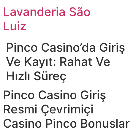
Lavanderia São
Luiz
Pinco Casino’da Giriş
Ve Kayıt: Rahat Ve
Hızlı Süreç
Pinco Casino Giriş
Resmi Çevrimiçi
Casino Pinco Bonuslar