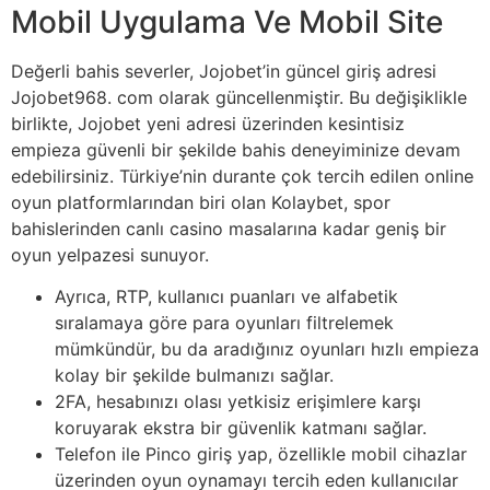
Mobil Uygulama Ve Mobil Site
Değerli bahis severler, Jojobet’in güncel giriş adresi
Jojobet968. com olarak güncellenmiştir. Bu değişiklikle
birlikte, Jojobet yeni adresi üzerinden kesintisiz
empieza güvenli bir şekilde bahis deneyiminize devam
edebilirsiniz. Türkiye’nin durante çok tercih edilen online
oyun platformlarından biri olan Kolaybet, spor
bahislerinden canlı casino masalarına kadar geniş bir
oyun yelpazesi sunuyor.
Ayrıca, RTP, kullanıcı puanları ve alfabetik
sıralamaya göre para oyunları filtrelemek
mümkündür, bu da aradığınız oyunları hızlı empieza
kolay bir şekilde bulmanızı sağlar.
2FA, hesabınızı olası yetkisiz erişimlere karşı
koruyarak ekstra bir güvenlik katmanı sağlar.
Telefon ile Pinco giriş yap, özellikle mobil cihazlar
üzerinden oyun oynamayı tercih eden kullanıcılar