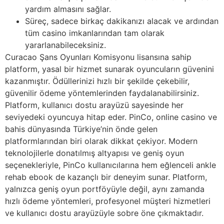
yardım almasını sağlar.
Süreç, sadece birkaç dakikanızı alacak ve ardından
tüm casino imkanlarından tam olarak
yararlanabileceksiniz.
Curacao Şans Oyunları Komisyonu lisansına sahip
platform, yasal bir hizmet sunarak oyuncuların güvenini
kazanmıştır. Ödüllerinizi hızlı bir şekilde çekebilir,
güvenilir ödeme yöntemlerinden faydalanabilirsiniz.
Platform, kullanıcı dostu arayüzü sayesinde her
seviyedeki oyuncuya hitap eder. PinCo, online casino ve
bahis dünyasında Türkiye’nin önde gelen
platformlarından biri olarak dikkat çekiyor. Modern
teknolojilerle donatılmış altyapısı ve geniş oyun
seçenekleriyle, PinCo kullanıcılarına hem eğlenceli ankle
rehab ebook de kazançlı bir deneyim sunar. Platform,
yalnızca geniş oyun portföyüyle değil, aynı zamanda
hızlı ödeme yöntemleri, profesyonel müşteri hizmetleri
ve kullanıcı dostu arayüzüyle sobre öne çıkmaktadır.