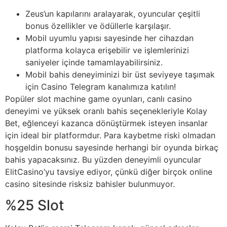
Zeus’un kapılarını aralayarak, oyuncular çeşitli
bonus özellikler ve ödüllerle karşılaşır.
Mobil uyumlu yapısı sayesinde her cihazdan
platforma kolayca erişebilir ve işlemlerinizi
saniyeler içinde tamamlayabilirsiniz.
Mobil bahis deneyiminizi bir üst seviyeye taşımak
için Casino Telegram kanalımıza katılın!
Popüler slot machine game oyunları, canlı casino
deneyimi ve yüksek oranlı bahis seçenekleriyle Kolay
Bet, eğlenceyi kazanca dönüştürmek isteyen insanlar
için ideal bir platformdur. Para kaybetme riski olmadan
hoşgeldin bonusu sayesinde herhangi bir oyunda birkaç
bahis yapacaksınız. Bu yüzden deneyimli oyuncular
ElitCasino’yu tavsiye ediyor, çünkü diğer birçok online
casino sitesinde risksiz bahisler bulunmuyor.
%25 Slot