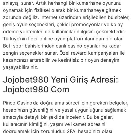
anlayışı sunar. Artık herhangi bir kumarhane oyununu
oynamak için fiziksel olarak bir kumarhaneye gitmek
zorunda değiliz. İnternet üzerinden erişilebilen bu siteler,
geniş oyun seçenekleri, çekici promosyonlar ve kolay
ödeme yöntemleri ile kullanıcıların ilgisini çekmektedir.
Türkiye’nin lider online oyun platformlarından biri olan
Bet, spor bahislerinden canlı casino oyunlarına kadar
zengin seçenekler sunar. Özel reward kampanyaları ile
kazancınızı artırabilir ve kesintisiz bir oyun deneyimi
yaşayabilirsiniz.
Jojobet980 Yeni Giriş Adresi:
Jojobet980 Com
Pinco Casino’da doğrulama süreci için gereken belgeler,
hesabınızın güvenliğini ve yasal uygunluğunu sağlamak
amacıyla detaylı bir şekilde incelenir. Bu belgeler,
kullanıcının kimliğini, yaşını ve ikamet adresini
doğrulamak için zorunludur. 2FA, hesabınızı olası