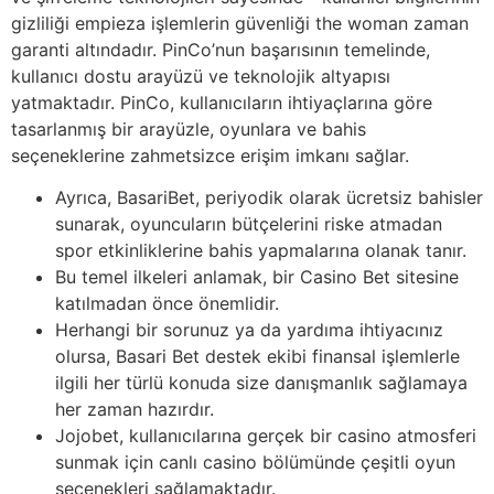
gizliliği empieza işlemlerin güvenliği the woman zaman
garanti altındadır. PinCo’nun başarısının temelinde,
kullanıcı dostu arayüzü ve teknolojik altyapısı
yatmaktadır. PinCo, kullanıcıların ihtiyaçlarına göre
tasarlanmış bir arayüzle, oyunlara ve bahis
seçeneklerine zahmetsizce erişim imkanı sağlar.
Ayrıca, BasariBet, periyodik olarak ücretsiz bahisler
sunarak, oyuncuların bütçelerini riske atmadan
spor etkinliklerine bahis yapmalarına olanak tanır.
Bu temel ilkeleri anlamak, bir Casino Bet sitesine
katılmadan önce önemlidir.
Herhangi bir sorunuz ya da yardıma ihtiyacınız
olursa, Basari Bet destek ekibi finansal işlemlerle
ilgili her türlü konuda size danışmanlık sağlamaya
her zaman hazırdır.
Jojobet, kullanıcılarına gerçek bir casino atmosferi
sunmak için canlı casino bölümünde çeşitli oyun
seçenekleri sağlamaktadır.