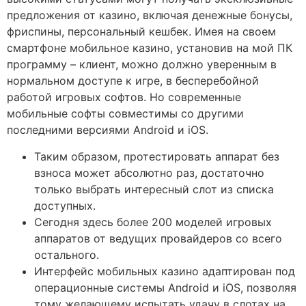
предложения от казино, включая денежные бонусы,
фриспины, персональный кешбек. Имея на своем
смартфоне мобильное казино, установив на мой ПК
программу – клиент, можно должно уверенным в
нормальном доступе к игре, в бесперебойной
работой игровых софтов. Но современные
мобильные софты совместимы со другими
последними версиями Android и iOS.
Таким образом, протестировать аппарат без
взноса может абсолютно раз, достаточно
только выбрать интересный слот из списка
доступных.
Сегодня здесь более 200 моделей игровых
аппаратов от ведущих провайдеров со всего
остального.
Интерфейс мобильных казино адаптирован под
операционные системы Android и iOS, позволяя
тому желающему испытать удачу в слотах на