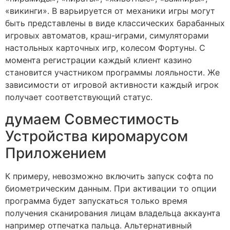
«викинги». В варьируется от механики игры могут
быть представлены в виде классических барабанных
игровых автоматов, краш-играми, симуляторами
настольных карточных игр, колесом Фортуны. С
момента регистрации каждый клиент казино
становится участником программы лояльности. Же
зависимости от игровой активности каждый игрок
получает соответствующий статус.
думаем Совместимость
Устройства киромарусом
Приложением
К примеру, невозможно включить запуск софта по
биометрическим данным. При активации то опции
программа будет запускаться только время
получения сканирования лицам владельца аккаунта
например отпечатка пальца. Альтернативный