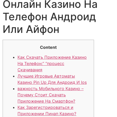
Онлайн Казино На
Телефон Андроид
Или Айфон
Content
Как Скачать Приложение Казино
На Телефон:” “процесс
Скачивания
Лучшие Игровые Автоматы
Казино Pin Up Для Андроид И Ios
важность Мобильного Казино –
Почему Стоит Скачать
Приложение На Смартфон?
Как Зарегистрироваться и
Приложении Пинап Казино?