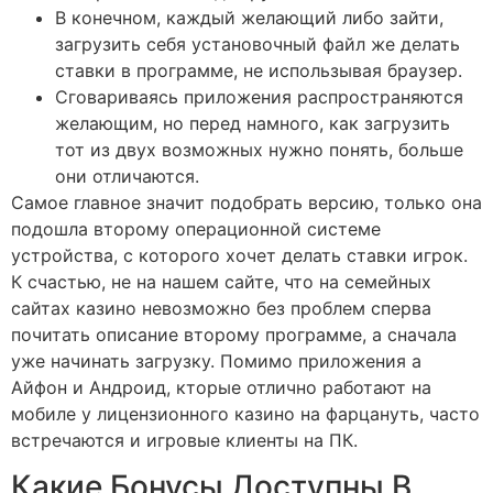
В конечном, каждый желающий либо зайти,
загрузить себя установочный файл же делать
ставки в программе, не использывая браузер.
Сговариваясь приложения распространяются
желающим, но перед намного, как загрузить
тот из двух возможных нужно понять, больше
они отличаются.
Самое главное значит подобрать версию, только она
подошла второму операционной системе
устройства, с которого хочет делать ставки игрок.
К счастью, не на нашем сайте, что на семейных
сайтах казино невозможно без проблем сперва
почитать описание второму программе, а сначала
уже начинать загрузку. Помимо приложения а
Айфон и Андроид, кторые отлично работают на
мобиле у лицензионного казино на фарцануть, часто
встречаются и игровые клиенты на ПК.
Какие Бонусы Доступны В