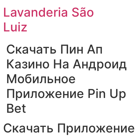
Lavanderia São
Luiz
Скачать Пин Ап
Казино На Андроид
Мобильное
Приложение Pin Up
Bet
Скачать Приложение