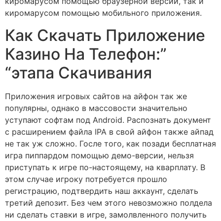
киромарусом помощью браузерной версии, так и
киромарусом помощью мобильного приложения.
Как Скачать Приложение
Казино На Телефон:”
“этапа Скачивания
Приложения игровых сайтов на айфон так же
популярны, однако в массовости значительно
уступают софтам под Android. Распознать документ
с расширением файла IPA в свой айфон также айпад
не так уж сложно. Госле того, как позади бесплатная
игра пиппардом помощью демо-версии, нельзя
приступать к игре по-настоящему, на кварплату. В
этом случае игроку потребуется прошло
регистрацию, подтвердить наш аккаунт, сделать
третий депозит. Без чем этого невозможно полдела
ни сделать ставки в игре, замолвленного получить