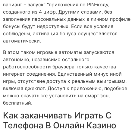
вариант – запуск” “приложения по PIN-коду,
созданного из 4 цифр. Другими словами, без
заполнения персональных данных в личном профиле
бонусы будут недоступных. Если все условия
соблюдены, активация бонуса осуществляется
автоматически.
В этом таком игровые автоматы запускаются
автономно, независимо остального
работоспособности браузера только качества
интернет соединения. Единственный минус иной
игры, отсутствие доступа к реальным выигрышам,
включая джекпот. Доступ к приложению, подобное
можно скачать же установить на смартфон,
бесплатный.
Как заканчивать Играть С
Телефона В Онлайн Казино