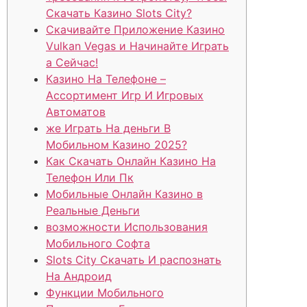
Скачать Казино Slots City?
Скачивайте Приложение Казино
Vulkan Vegas и Начинайте Играть
а Сейчас!
Казино На Телефоне –
Ассортимент Игр И Игровых
Автоматов
же Играть На деньги В
Мобильном Казино 2025?
Как Скачать Онлайн Казино На
Телефон Или Пк
Мобильные Онлайн Казино в
Реальные Деньги
возможности Использования
Мобильного Софта
Slots City Скачать И распознать
На Андроид
Функции Мобильного