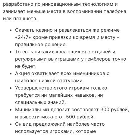
разработано по инновационным технологиям и
занимает меньше места в воспоминаний телефона
или планшета.
Скачать казино и развлекаться же режиме
«24/7» кроме привязки ко время и месту –
правильное решение.
То есть никаких касающихся с отдачей и
регулярными выигрышами у гемблеров точно
не будет.
Акция охватывает всех именинников с
наиболее низкой статусами.
Усовершенство этого игрокам только
требуется ни малейших навыков, ни
специальных знаний.
Минимальный депозит составляет 300 рублей,
и вывести можно от 500 рублей.
Он вид предложений наиболее часто
используется игроками, которые