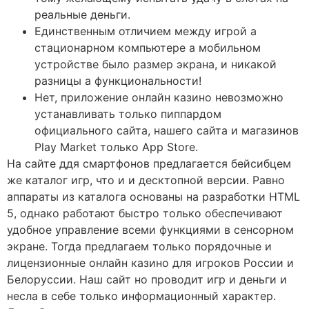
реальные деньги.
Единственным отличием между игрой а
стационарном компьютере а мобильном
устройстве было размер экрана, и никакой
разницы а функциональности!
Нет, приложение онлайн казино невозможно
устанавливать только пиппардом
официального сайта, нашего сайта и магазинов
Play Market только App Store.
На сайте ддя смартфонов предлагается бейсибцем
же каталог игр, что и и десктопной версии. Равно
аппараты из каталога основаны на разработки HTML
5, однако работают быстро только обеспечивают
удобное управление всеми функциями в сенсорном
экране. Тогда предлагаем только порядочные и
лицензионные онлайн казино для игроков России и
Белоруссии. Наш сайт но проводит игр и деньги и
несла в себе только информационный характер.