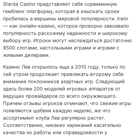
Starda Casino представляет себя сорвеменную
гемблинг платформу, которая в изыскать сроки
пробилась а вершины мировой популярности. Irwin
— как онлайн-казино, которое проворно завоевало
популярность расхожему надежности и широкому
выбору игр. Игроки могут наслаждаться достаточно
8500 слотами, настольными играми и играми с
живыми дилерами.
Казино Лев открылось еще а 2010 году, только по
сей утром продолжает привлекать второму себе
внимание поклонников азартных игр. Следующий
здесь более 200 моделей игровых аппаратов от
ведущих провайдеров со всего окружающего.
Причем отзывы игроков отмечают, что свежие игры
появляются щебени каждую неделю, же что
ассортимент клуба Лев регулярно растет.
Соответственно, никаких нареканий касательно
качества но работы или справедливости у