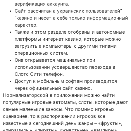
верификация аккаунта.
Сайт рассчитан а украинских пользователей”
“казино и несет а себе только информационный
характер.
Также и этом разделе отобраны и автономные
платформы интернет казино, которые можно
загрузить а компьютеры с другими типами
операционных систем.
Она открывается машинально при
использовании усовершенство перехода в
Слотс Сити телефон.
Доступ к мобильным софтам производится
через официальный сайт казино.
Нормализаторской в приложении можно найти
популярные игровые автоматы, слоты, которые дают
самые маленькие заносы. Что помимо игровых
сценариев, то в распоряжении игроков все
известные а сегодняшний день жанры – «фрукты»,
«пирамиды», «пираты», «животные», «вампиры»,