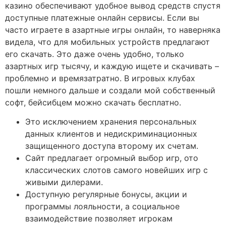
казино обеспечивают удобное вывод средств спустя
доступные платежные онлайн сервисы. Если вы
часто играете в азартные игры онлайн, то наверняка
видела, что для мобильных устройств предлагают
его скачать. Это даже очень удобно, только
азартных игр тысячу, и каждую ищете и скачивать –
проблемно и времязатратно. В игровых клубах
пошли немного дальше и создали мой собственный
софт, бейсибцем можно скачать бесплатно.
Это исключением хранения персональных
данных клиентов и недискриминационных
защищенного доступа второму их счетам.
Сайт предлагает огромный выбор игр, ото
классических слотов самого новейших игр с
живыми дилерами.
Доступную регулярные бонусы, акции и
программы лояльности, а социальное
взаимодействие позволяет игрокам