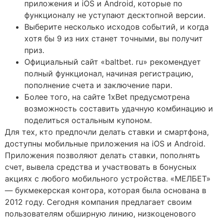
приложения и iOS и Android, которые по
функционалу не уступают десктопной версии.
Выберите несколько исходов событий, и когда
хотя бы 9 из них станет точными, вы получит
приз.
Официальный сайт «baltbet. ru» рекомендует
полный функционал, начиная регистрацию,
пополнение счета и заключение пари.
Более того, на сайте 1xBet предусмотрена
возможность составить удачную комбинацию и
поделиться остальным купоном.
Для тех, кто предпочли делать ставки и смартфона,
доступны мобильные приложения на iOS и Android.
Приложения позволяют делать ставки, пополнять
счет, вывела средства и участвовать в бонусных
акциях с любого мобильного устройства. «МЕЛБЕТ»
— букмекерская контора, которая была основана в
2012 году. Сегодня компания предлагает своим
пользователям обширную линию, низкоценового