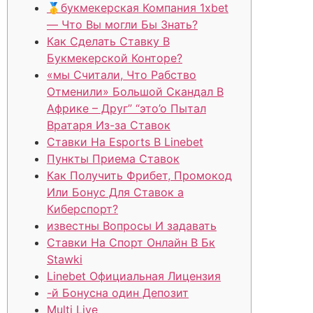
🥇букмекерская Компания 1xbet
— Что Вы могли Бы Знать?
Как Сделать Ставку В
Букмекерской Конторе?
«мы Считали, Что Рабство
Отменили» Большой Скандал В
Африке – Друг” “это’о Пытал
Вратаря Из-за Ставок
Ставки На Esports В Linebet
Пункты Приема Ставок
Как Получить Фрибет, Промокод
Или Бонус Для Ставок а
Киберспорт?
известны Вопросы И задавать
Ставки На Спорт Онлайн В Бк
Stawki
Linebet Официальная Лицензия
-й Бонусна один Депозит
Multi Live