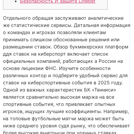
Безопасность И защите Linebet
Отдельного обращая заслуживают аналитические
же статистические сервисы. Детальная информация
о командах и игроках позволяли клиентам
принимать слишком обоснованные решения или
размещении ставок. Обзор букмекерских платформ
ддя ставок на киберспорт включает список
официальных компаний, работающих а России на
основе лицензии ФНС. Изучите особенности
различных контор и подберите удобный сервис для
ставок на киберспортивные события в 2025 году.
Одной из важных характеристик БК «Тенниси»
является сравнительно высокая маржа на все
спортивные события, что привлекает опытных
игроков, ищущих лучшие коэффициенты. Например,
на топовые футбольные матчи маржа может быть
ниже среднего уровня судя рынку, что обеспечивает
более высокие выигрыши при удачных ставках.