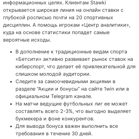
информационных целях. Клиентам Stawki
открывается широкая линия на онлайн ставки с
глубокой росписью почти на 20 спортивных
дисциплин. А помощь игрокам «Центр аналитики»,
куда на основе статистики попадет самые
вероятные исходы.
В дополнение к традиционные видам спорта
«Бетсити» активно развивает рынок ставок на
киберспорт, что делает её привлекательной для
слишком молодой аудитории.
Следите за самоочевидными акциями в
разделе “Акции и бонусы” на сайте 1win или в
официальном Telegram канале.
На матчи ведущие футбольных лиг ее может
составлять всего 2-3%, что выгодно выделяет
букмекера и фоне конкурентов.
Для вывода бонуса важен выполнить все
требования в течение 30 дней.