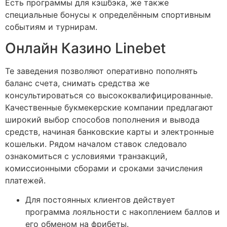
Есть программы для кэшбэка, же также
специальные бонусы к определённым спортивным
событиям и турнирам.
Онлайн Казино Linebet
Те заведения позволяют оперативно пополнять
баланс счета, снимать средства же
консультироваться со высококвалифицированные.
Качественные букмекерские компании предлагают
широкий выбор способов пополнения и вывода
средств, начиная банковские карты и электронные
кошельки. Рядом началом ставок следовало
ознакомиться с условиями транзакций,
комиссионными сборами и сроками зачисления
платежей.
Для постоянных клиентов действует
программа лояльности с накоплением баллов и
его обменом на фрибеты.