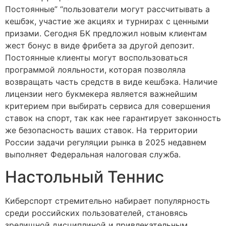
Постоянные” “пользователи могут рассчитывать а
кешбэк, участие же акциях и турнирах с ценными
призами. Сегодня БК предложил новым клиентам
жест бонус в виде фрибета за другой депозит.
Постоянные клиенты могут воспользоваться
программой лояльности, которая позволяла
возвращать часть средств в виде кешбэка. Наличие
лицензии него букмекера является важнейшим
критерием при выбирать сервиса для совершения
ставок на спорт, так как нее гарантирует законность
же безопасность ваших ставок. На территории
России задачи регуляции рынка в 2025 недавнем
выполняет Федеральная налоговая служба.
Настольный Теннис
Киберспорт стремительно набирает популярность
среди российских пользователей, становясь
зрелищной дисциплиной и привлекательным