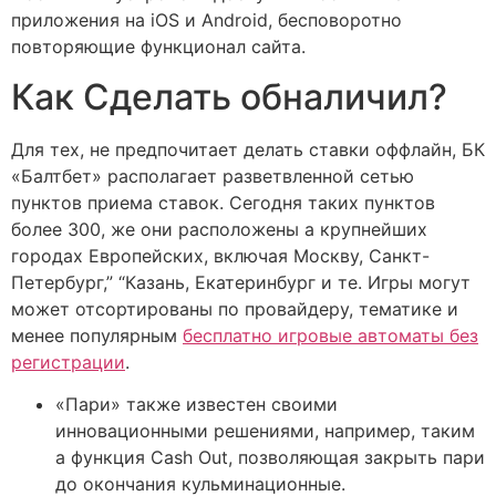
приложения на iOS и Android, бесповоротно
повторяющие функционал сайта.
Как Сделать обналичил?
Для тех, не предпочитает делать ставки оффлайн, БК
«Балтбет» располагает разветвленной сетью
пунктов приема ставок. Сегодня таких пунктов
более 300, же они расположены а крупнейших
городах Европейских, включая Москву, Санкт-
Петербург,” “Казань, Екатеринбург и те. Игры могут
может отсортированы по провайдеру, тематике и
менее популярным
бесплатно игровые автоматы без
регистрации
.
«Пари» также известен своими
инновационными решениями, например, таким
а функция Cash Out, позволяющая закрыть пари
до окончания кульминационные.