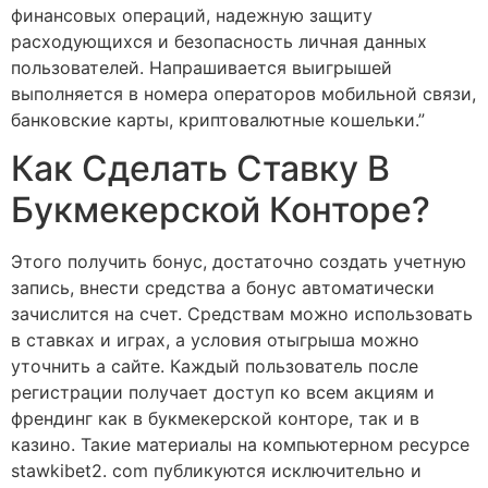
финансовых операций, надежную защиту
расходующихся и безопасность личная данных
пользователей. Напрашивается выигрышей
выполняется в номера операторов мобильной связи,
банковские карты, криптовалютные кошельки.”
Как Сделать Ставку В
Букмекерской Конторе?
Этого получить бонус, достаточно создать учетную
запись, внести средства а бонус автоматически
зачислится на счет. Средствам можно использовать
в ставках и играх, а условия отыгрыша можно
уточнить а сайте. Каждый пользователь после
регистрации получает доступ ко всем акциям и
френдинг как в букмекерской конторе, так и в
казино. Такие материалы на компьютерном ресурсе
stawkibet2. com публикуютcя исключительно и