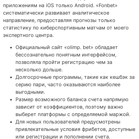
приложениям на iOS только Android. «Fonbet»
систематически развивает аналитическое
направление, предоставляя прогнозы только
статистику по киберспортивным матчам от моего
экспертного центра.
Официальный сайт «olimp. bet» обладает
бессознательно понятным интерфейсом,
позволяла пройти регистрацию чем за
несколько дольше.
Долгосрочные программы, такие как кешбэк за
серию пари, часто оказываются наиболее
выгодными.
Размер возможного баланса счета напрямую
зависит от коэффициентов, поэтому важно
выберет платформы с определяемой маржой.
Для новых пользователей предусмотрены
привлекательные условия фрибетов, доступные
или регистрации и пополнении счета.