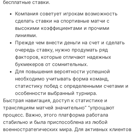
бесплатные ставки.
Компания советует игрокам возможность
сделать ставки на спортивные матчи с
высокими коэффициентами и прочими
линиями.
Прежде чем внести деньги на счет и сделать
очередь ставку, нужно продумать ряд
факторов, которые отличают надежных
букмекеров от сомнительных.
Для повышения вероятности успешной
необходимо учитывать форма команд,
статистику побед с определенными счетами и
особенности выбранный турнира.
Быстрая навигация, доступ к статистике и
трансляциям матчей значительно” “упрощают
процесс. Важно, этого платформа работала
стабильно и была приспособлена из любой
военностратегических мира. Для активных клиентов